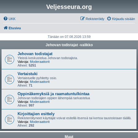
Veljesseura.org
UKK
Rekisteröidy
Kirjaudu sisään
Etusivu
Tänään on 07.08.2026 13:59
Jehovan todistajat -valikko
Jehovan todistajat
Yleistä keskustelua Jehovan todistajista.
Valvoja:
Moderaattorit
Aiheet:
5251
Vertaistuki
Vertaistuelle pyhitetty osio.
Valvoja:
Moderaattorit
Aiheet:
71
Oppinäkemyksiä ja raamatuntulkintaa
Jehovan todistajien oppien lähempää tarkastelua
Valvoja:
Moderaattorit
Aiheet:
997
Kirjoittajien esittely
Rekisteröityneet käyttäjät voivat esitellä itsensä tai kertoa taustoistaan täällä.
Valvoja:
Moderaattorit
Aiheet:
292
Muut