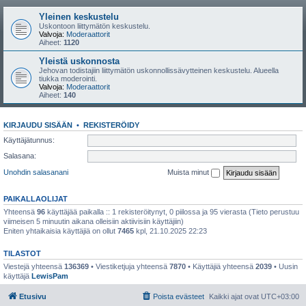
Yleinen keskustelu
Uskontoon liittymätön keskustelu.
Valvoja:
Moderaattorit
Aiheet:
1120
Yleistä uskonnosta
Jehovan todistajiin liittymätön uskonnollissävytteinen keskustelu. Alueella
tiukka moderointi.
Valvoja:
Moderaattorit
Aiheet:
140
KIRJAUDU SISÄÄN
•
REKISTERÖIDY
Käyttäjätunnus:
Salasana:
Unohdin salasanani
Muista minut
PAIKALLAOLIJAT
Yhteensä
96
käyttäjää paikalla :: 1 rekisteröitynyt, 0 piilossa ja 95 vierasta (Tieto perustuu
viimeisen 5 minuutin aikana olleisiin aktiivisiin käyttäjiin)
Eniten yhtaikaisia käyttäjiä on ollut
7465
kpl, 21.10.2025 22:23
TILASTOT
Viestejä yhteensä
136369
• Viestiketjuja yhteensä
7870
• Käyttäjiä yhteensä
2039
• Uusin
käyttäjä
LewisPam
Etusivu
Poista evästeet
Kaikki ajat ovat
UTC+03:00