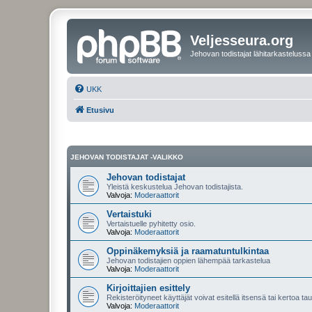
Veljesseura.org
Jehovan todistajat lähitarkastelussa
UKK
Etusivu
JEHOVAN TODISTAJAT -VALIKKO
Jehovan todistajat
Yleistä keskustelua Jehovan todistajista.
Valvoja:
Moderaattorit
Vertaistuki
Vertaistuelle pyhitetty osio.
Valvoja:
Moderaattorit
Oppinäkemyksiä ja raamatuntulkintaa
Jehovan todistajien oppien lähempää tarkastelua
Valvoja:
Moderaattorit
Kirjoittajien esittely
Rekisteröityneet käyttäjät voivat esitellä itsensä tai kertoa tau
Valvoja:
Moderaattorit