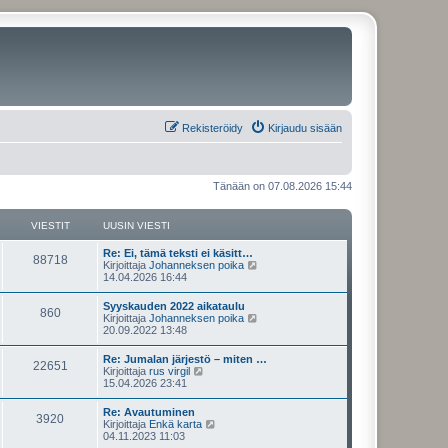
Rekisteröidy
Kirjaudu sisään
Tänään on 07.08.2026 15:44
VIESTIT
UUSIN VIESTI
U
Re: Ei, tämä teksti ei käsitt…
V
88718
u
N
Kirjoittaja
Johanneksen poika
s
ä
14.04.2026 16:44
i
i
y
n
t
U
Syyskauden 2022 aikataulu
e
V
860
v
ä
u
N
Kirjoittaja
Johanneksen poika
i
u
s
ä
20.09.2022 13:48
s
e
u
i
i
y
s
s
n
t
U
Re: Jumalan järjestö – miten …
t
i
t
e
V
22651
v
ä
u
N
Kirjoittaja
rus virgil
i
n
i
u
s
ä
15.04.2026 23:41
v
i
s
e
u
i
i
y
i
s
s
n
t
e
U
Re: Avautuminen
t
i
t
t
e
V
3920
v
ä
s
u
N
Kirjoittaja
Enkä karta
i
n
i
u
t
s
ä
04.11.2023 11:03
v
i
s
e
u
i
i
i
y