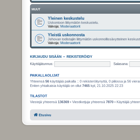
MUUT
Yleinen keskustelu
Uskontoon liittymätön keskustelu.
Valvoja:
Moderaattorit
Yleistä uskonnosta
Jehovan todistajiin liittymätön uskonnollissävytteinen keskuste
Valvoja:
Moderaattorit
KIRJAUDU SISÄÄN
•
REKISTERÖIDY
Käyttäjätunnus:
Salasana:
PAIKALLAOLIJAT
Yhteensä
56
käyttäjää paikalla :: 0 rekisteröitynyttä, 0 piilossa ja 56 viera
Eniten yhtaikaisia käyttäjiä on ollut
7465
kpl, 21.10.2025 22:23
TILASTOT
Viestejä yhteensä
136369
• Viestiketjuja yhteensä
7870
• Käyttäjiä yhte
Etusivu