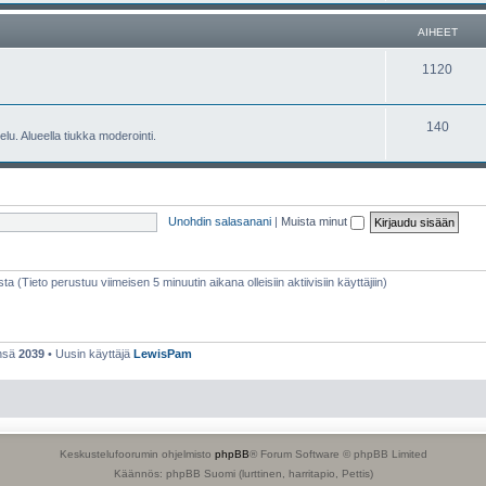
e
h
AIHEET
t
e
A
1120
e
i
t
h
A
140
lu. Alueella tiukka moderointi.
e
i
e
h
t
e
Unohdin salasanani
|
Muista minut
e
t
sta (Tieto perustuu viimeisen 5 minuutin aikana olleisiin aktiivisiin käyttäjiin)
ensä
2039
• Uusin käyttäjä
LewisPam
Keskustelufoorumin ohjelmisto
phpBB
® Forum Software © phpBB Limited
Käännös: phpBB Suomi (lurttinen, harritapio, Pettis)