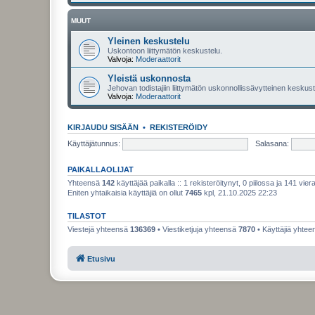
MUUT
Yleinen keskustelu
Uskontoon liittymätön keskustelu.
Valvoja:
Moderaattorit
Yleistä uskonnosta
Jehovan todistajiin liittymätön uskonnollissävytteinen keskuste
Valvoja:
Moderaattorit
KIRJAUDU SISÄÄN
•
REKISTERÖIDY
Käyttäjätunnus:
Salasana:
PAIKALLAOLIJAT
Yhteensä
142
käyttäjää paikalla :: 1 rekisteröitynyt, 0 piilossa ja 141 viera
Eniten yhtaikaisia käyttäjiä on ollut
7465
kpl, 21.10.2025 22:23
TILASTOT
Viestejä yhteensä
136369
• Viestiketjuja yhteensä
7870
• Käyttäjiä yhte
Etusivu