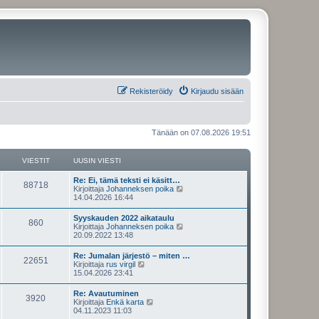
Rekisteröidy
Kirjaudu sisään
Tänään on 07.08.2026 19:51
VIESTIT
UUSIN VIESTI
U
Re: Ei, tämä teksti ei käsitt…
V
88718
u
N
Kirjoittaja
Johanneksen poika
s
ä
14.04.2026 16:44
i
i
y
n
t
U
Syyskauden 2022 aikataulu
e
V
860
v
ä
u
N
Kirjoittaja
Johanneksen poika
i
u
s
ä
20.09.2022 13:48
s
e
u
i
i
y
s
s
n
t
U
Re: Jumalan järjestö – miten …
t
i
t
e
V
22651
v
ä
u
N
Kirjoittaja
rus virgil
i
n
i
u
s
ä
15.04.2026 23:41
v
i
s
e
u
i
i
y
i
s
s
n
t
e
U
Re: Avautuminen
t
i
t
t
e
V
3920
v
ä
s
u
N
Kirjoittaja
Enkä karta
i
n
i
u
t
s
ä
04.11.2023 11:03
v
i
s
e
u
i
i
i
y