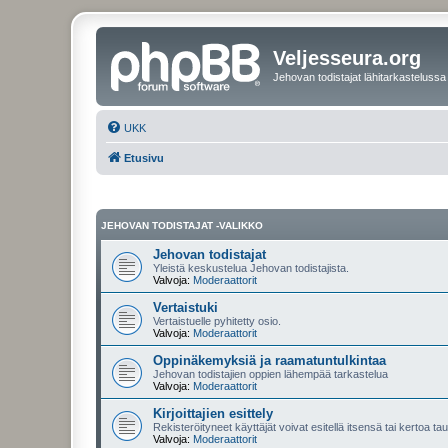
Veljesseura.org
Jehovan todistajat lähitarkastelussa
UKK
Etusivu
JEHOVAN TODISTAJAT -VALIKKO
Jehovan todistajat
Yleistä keskustelua Jehovan todistajista.
Valvoja:
Moderaattorit
Vertaistuki
Vertaistuelle pyhitetty osio.
Valvoja:
Moderaattorit
Oppinäkemyksiä ja raamatuntulkintaa
Jehovan todistajien oppien lähempää tarkastelua
Valvoja:
Moderaattorit
Kirjoittajien esittely
Rekisteröityneet käyttäjät voivat esitellä itsensä tai kertoa tau
Valvoja:
Moderaattorit