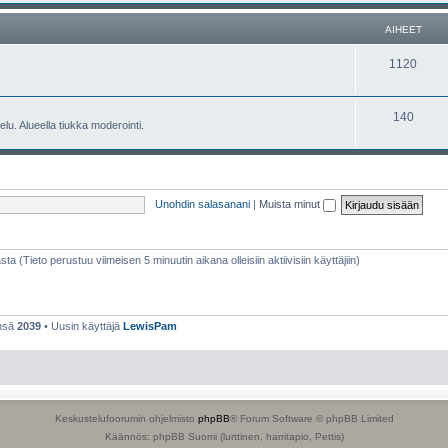
e
h
AIHEET
t
e
A
1120
e
i
t
h
A
140
lu. Alueella tiukka moderointi.
e
i
e
h
t
e
Unohdin salasanani
|
Muista minut
e
t
sta (Tieto perustuu viimeisen 5 minuutin aikana olleisiin aktiivisiin käyttäjiin)
ensä
2039
• Uusin käyttäjä
LewisPam
Keskustelufoorumin ohjelmisto
phpBB
® Forum Software © phpBB Limited
Käännös: phpBB Suomi (lurttinen, harritapio, Pettis)