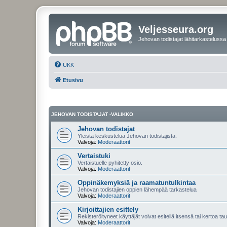
Veljesseura.org
Jehovan todistajat lähitarkastelussa
UKK
Etusivu
JEHOVAN TODISTAJAT -VALIKKO
Jehovan todistajat
Yleistä keskustelua Jehovan todistajista.
Valvoja:
Moderaattorit
Vertaistuki
Vertaistuelle pyhitetty osio.
Valvoja:
Moderaattorit
Oppinäkemyksiä ja raamatuntulkintaa
Jehovan todistajien oppien lähempää tarkastelua
Valvoja:
Moderaattorit
Kirjoittajien esittely
Rekisteröityneet käyttäjät voivat esitellä itsensä tai kertoa tau
Valvoja:
Moderaattorit