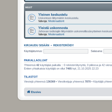
MUUT
Yleinen keskustelu
Uskontoon liittymätön keskustelu.
Valvoja:
Moderaattorit
Yleistä uskonnosta
Jehovan todistajiin liittymätön uskonnollissävytteinen keskuste
Valvoja:
Moderaattorit
KIRJAUDU SISÄÄN
•
REKISTERÖIDY
Käyttäjätunnus:
Salasana:
PAIKALLAOLIJAT
Yhteensä
42
käyttäjää paikalla :: 0 rekisteröitynyttä, 0 piilossa ja 42 viera
Eniten yhtaikaisia käyttäjiä on ollut
7465
kpl, 21.10.2025 22:23
TILASTOT
Viestejä yhteensä
136369
• Viestiketjuja yhteensä
7870
• Käyttäjiä yhte
Etusivu