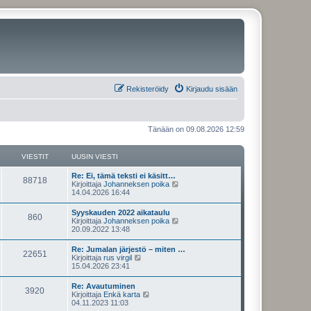
Rekisteröidy
Kirjaudu sisään
Tänään on 09.08.2026 12:59
VIESTIT
UUSIN VIESTI
U
Re: Ei, tämä teksti ei käsitt…
V
88718
u
N
Kirjoittaja
Johanneksen poika
s
ä
14.04.2026 16:44
i
i
y
n
t
U
Syyskauden 2022 aikataulu
e
V
860
v
ä
u
N
Kirjoittaja
Johanneksen poika
i
u
s
ä
20.09.2022 13:48
s
e
u
i
i
y
s
s
n
t
U
Re: Jumalan järjestö – miten …
t
i
t
e
V
22651
v
ä
u
N
Kirjoittaja
rus virgil
i
n
i
u
s
ä
15.04.2026 23:41
v
i
s
e
u
i
i
y
i
s
s
n
t
e
U
Re: Avautuminen
t
i
t
t
e
V
3920
v
ä
s
u
N
Kirjoittaja
Enkä karta
i
n
i
u
t
s
ä
04.11.2023 11:03
v
i
s
e
u
i
i
i
y