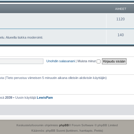
e
h
AIHEET
t
e
A
1120
e
i
t
h
A
140
lu. Alueella tiukka moderointi.
e
i
e
h
t
e
Unohdin salasanani
|
Muista minut
e
t
sta (Tieto perustuu viimeisen 5 minuutin aikana olleisiin aktiivisiin käyttäjiin)
ensä
2039
• Uusin käyttäjä
LewisPam
Keskustelufoorumin ohjelmisto
phpBB
® Forum Software © phpBB Limited
Käännös: phpBB Suomi (lurttinen, harritapio, Pettis)