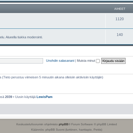
e
h
AIHEET
t
e
A
1120
e
i
t
h
A
140
lu. Alueella tiukka moderointi.
e
i
e
h
t
e
Unohdin salasanani
|
Muista minut
e
t
a (Tieto perustuu viimeisen 5 minuutin aikana olleisiin aktiivisiin käyttäjiin)
ensä
2039
• Uusin käyttäjä
LewisPam
Keskustelufoorumin ohjelmisto
phpBB
® Forum Software © phpBB Limited
Käännös: phpBB Suomi (lurttinen, harritapio, Pettis)