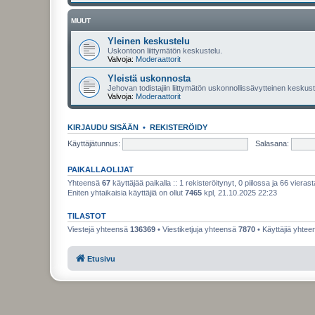
MUUT
Yleinen keskustelu
Uskontoon liittymätön keskustelu.
Valvoja:
Moderaattorit
Yleistä uskonnosta
Jehovan todistajiin liittymätön uskonnollissävytteinen keskuste
Valvoja:
Moderaattorit
KIRJAUDU SISÄÄN
•
REKISTERÖIDY
Käyttäjätunnus:
Salasana:
PAIKALLAOLIJAT
Yhteensä
67
käyttäjää paikalla :: 1 rekisteröitynyt, 0 piilossa ja 66 vierast
Eniten yhtaikaisia käyttäjiä on ollut
7465
kpl, 21.10.2025 22:23
TILASTOT
Viestejä yhteensä
136369
• Viestiketjuja yhteensä
7870
• Käyttäjiä yhte
Etusivu