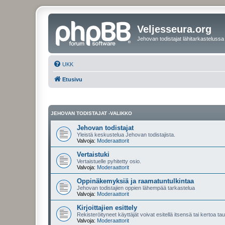
Veljesseura.org
Jehovan todistajat lähitarkastelussa
UKK
Etusivu
JEHOVAN TODISTAJAT -VALIKKO
Jehovan todistajat
Yleistä keskustelua Jehovan todistajista.
Valvoja:
Moderaattorit
Vertaistuki
Vertaistuelle pyhitetty osio.
Valvoja:
Moderaattorit
Oppinäkemyksiä ja raamatuntulkintaa
Jehovan todistajien oppien lähempää tarkastelua
Valvoja:
Moderaattorit
Kirjoittajien esittely
Rekisteröityneet käyttäjät voivat esitellä itsensä tai kertoa tau
Valvoja:
Moderaattorit