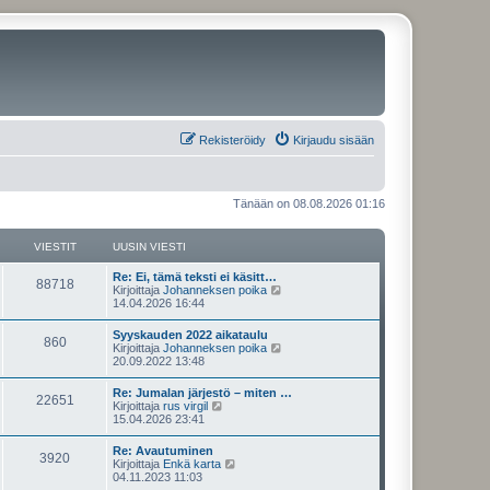
Rekisteröidy
Kirjaudu sisään
Tänään on 08.08.2026 01:16
VIESTIT
UUSIN VIESTI
U
Re: Ei, tämä teksti ei käsitt…
V
88718
u
N
Kirjoittaja
Johanneksen poika
s
ä
14.04.2026 16:44
i
i
y
n
t
U
Syyskauden 2022 aikataulu
e
V
860
v
ä
u
N
Kirjoittaja
Johanneksen poika
i
u
s
ä
20.09.2022 13:48
s
e
u
i
i
y
s
s
n
t
U
Re: Jumalan järjestö – miten …
t
i
t
e
V
22651
v
ä
u
N
Kirjoittaja
rus virgil
i
n
i
u
s
ä
15.04.2026 23:41
v
i
s
e
u
i
i
y
i
s
s
n
t
e
U
Re: Avautuminen
t
i
t
t
e
V
3920
v
ä
s
u
N
Kirjoittaja
Enkä karta
i
n
i
u
t
s
ä
04.11.2023 11:03
v
i
s
e
u
i
i
i
y