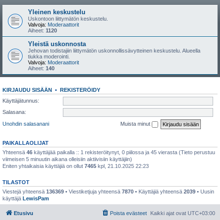
Yleinen keskustelu
Uskontoon liittymätön keskustelu.
Valvoja:
Moderaattorit
Aiheet:
1120
Yleistä uskonnosta
Jehovan todistajiin liittymätön uskonnollissävytteinen keskustelu. Alueella
tiukka moderointi.
Valvoja:
Moderaattorit
Aiheet:
140
KIRJAUDU SISÄÄN
•
REKISTERÖIDY
Käyttäjätunnus:
Salasana:
Unohdin salasanani
Muista minut
PAIKALLAOLIJAT
Yhteensä
46
käyttäjää paikalla :: 1 rekisteröitynyt, 0 piilossa ja 45 vierasta (Tieto perustuu
viimeisen 5 minuutin aikana olleisiin aktiivisiin käyttäjiin)
Eniten yhtaikaisia käyttäjiä on ollut
7465
kpl, 21.10.2025 22:23
TILASTOT
Viestejä yhteensä
136369
• Viestiketjuja yhteensä
7870
• Käyttäjiä yhteensä
2039
• Uusin
käyttäjä
LewisPam
Etusivu
Poista evästeet
Kaikki ajat ovat
UTC+03:00