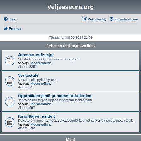
Veljesseura.org
UKK
Rekisteröidy
Kirjaudu sisään
Etusivu
Tänään on 08.08.2026 22:39
Jehovan todistajat -valikko
Jehovan todistajat
Yleistä keskustelua Jehovan todistajista.
Valvoja:
Moderaattorit
Aiheet:
5251
Vertaistuki
Vertaistuelle pyhitetty osio.
Valvoja:
Moderaattorit
Aiheet:
71
Oppinäkemyksiä ja raamatuntulkintaa
Jehovan todistajien oppien lähempää tarkastelua
Valvoja:
Moderaattorit
Aiheet:
997
Kirjoittajien esittely
Rekisteröityneet käyttäjät voivat esitellä itsensä tai kertoa taustoistaan täällä.
Valvoja:
Moderaattorit
Aiheet:
292
Muut