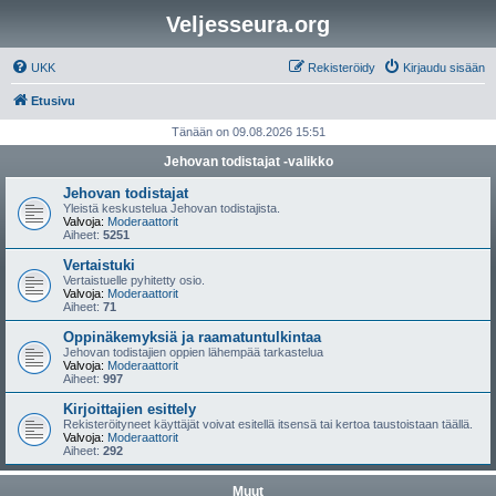
Veljesseura.org
UKK
Rekisteröidy
Kirjaudu sisään
Etusivu
Tänään on 09.08.2026 15:51
Jehovan todistajat -valikko
Jehovan todistajat
Yleistä keskustelua Jehovan todistajista.
Valvoja:
Moderaattorit
Aiheet:
5251
Vertaistuki
Vertaistuelle pyhitetty osio.
Valvoja:
Moderaattorit
Aiheet:
71
Oppinäkemyksiä ja raamatuntulkintaa
Jehovan todistajien oppien lähempää tarkastelua
Valvoja:
Moderaattorit
Aiheet:
997
Kirjoittajien esittely
Rekisteröityneet käyttäjät voivat esitellä itsensä tai kertoa taustoistaan täällä.
Valvoja:
Moderaattorit
Aiheet:
292
Muut