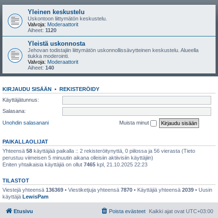
Yleinen keskustelu
Uskontoon liittymätön keskustelu.
Valvoja:
Moderaattorit
Aiheet:
1120
Yleistä uskonnosta
Jehovan todistajiin liittymätön uskonnollissävytteinen keskustelu. Alueella
tiukka moderointi.
Valvoja:
Moderaattorit
Aiheet:
140
KIRJAUDU SISÄÄN
•
REKISTERÖIDY
Käyttäjätunnus:
Salasana:
Unohdin salasanani
Muista minut
PAIKALLAOLIJAT
Yhteensä
58
käyttäjää paikalla :: 2 rekisteröitynyttä, 0 piilossa ja 56 vierasta (Tieto
perustuu viimeisen 5 minuutin aikana olleisiin aktiivisiin käyttäjiin)
Eniten yhtaikaisia käyttäjiä on ollut
7465
kpl, 21.10.2025 22:23
TILASTOT
Viestejä yhteensä
136369
• Viestiketjuja yhteensä
7870
• Käyttäjiä yhteensä
2039
• Uusin
käyttäjä
LewisPam
Etusivu
Poista evästeet
Kaikki ajat ovat
UTC+03:00