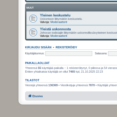
MUUT
Yleinen keskustelu
Uskontoon liittymätön keskustelu.
Valvoja:
Moderaattorit
Yleistä uskonnosta
Jehovan todistajiin liittymätön uskonnollissävytteinen keskuste
Valvoja:
Moderaattorit
KIRJAUDU SISÄÄN
•
REKISTERÖIDY
Käyttäjätunnus:
Salasana:
PAIKALLAOLIJAT
Yhteensä
55
käyttäjää paikalla :: 1 rekisteröitynyt, 0 piilossa ja 54 vierast
Eniten yhtaikaisia käyttäjiä on ollut
7465
kpl, 21.10.2025 22:23
TILASTOT
Viestejä yhteensä
136369
• Viestiketjuja yhteensä
7870
• Käyttäjiä yhte
Etusivu