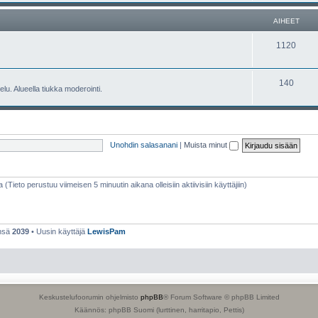
e
h
AIHEET
t
e
A
1120
e
i
t
h
A
140
lu. Alueella tiukka moderointi.
e
i
e
h
t
e
Unohdin salasanani
|
Muista minut
e
t
a (Tieto perustuu viimeisen 5 minuutin aikana olleisiin aktiivisiin käyttäjiin)
ensä
2039
• Uusin käyttäjä
LewisPam
Keskustelufoorumin ohjelmisto
phpBB
® Forum Software © phpBB Limited
Käännös: phpBB Suomi (lurttinen, harritapio, Pettis)