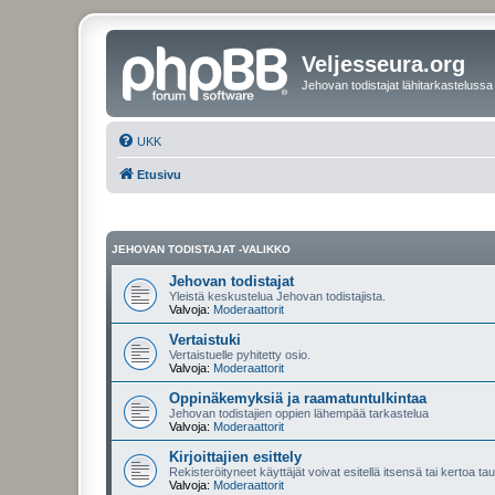
Veljesseura.org
Jehovan todistajat lähitarkastelussa
UKK
Etusivu
JEHOVAN TODISTAJAT -VALIKKO
Jehovan todistajat
Yleistä keskustelua Jehovan todistajista.
Valvoja:
Moderaattorit
Vertaistuki
Vertaistuelle pyhitetty osio.
Valvoja:
Moderaattorit
Oppinäkemyksiä ja raamatuntulkintaa
Jehovan todistajien oppien lähempää tarkastelua
Valvoja:
Moderaattorit
Kirjoittajien esittely
Rekisteröityneet käyttäjät voivat esitellä itsensä tai kertoa tau
Valvoja:
Moderaattorit