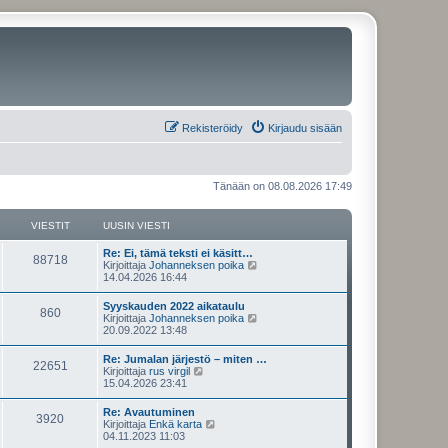
Rekisteröidy
Kirjaudu sisään
Tänään on 08.08.2026 17:49
VIESTIT
UUSIN VIESTI
U
Re: Ei, tämä teksti ei käsitt…
V
88718
u
N
Kirjoittaja
Johanneksen poika
s
ä
14.04.2026 16:44
i
i
y
n
t
U
Syyskauden 2022 aikataulu
e
V
860
v
ä
u
N
Kirjoittaja
Johanneksen poika
i
u
s
ä
20.09.2022 13:48
s
e
u
i
i
y
s
s
n
t
U
Re: Jumalan järjestö – miten …
t
i
t
e
V
22651
v
ä
u
N
Kirjoittaja
rus virgil
i
n
i
u
s
ä
15.04.2026 23:41
v
i
s
e
u
i
i
y
i
s
s
n
t
e
U
Re: Avautuminen
t
i
t
t
e
V
3920
v
ä
s
u
N
Kirjoittaja
Enkä karta
i
n
i
u
t
s
ä
04.11.2023 11:03
v
i
s
e
u
i
i
i
y