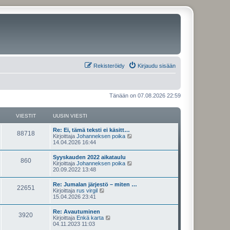
Rekisteröidy
Kirjaudu sisään
Tänään on 07.08.2026 22:59
VIESTIT
UUSIN VIESTI
U
Re: Ei, tämä teksti ei käsitt…
V
88718
u
N
Kirjoittaja
Johanneksen poika
s
ä
14.04.2026 16:44
i
i
y
n
t
U
Syyskauden 2022 aikataulu
e
V
860
v
ä
u
N
Kirjoittaja
Johanneksen poika
i
u
s
ä
20.09.2022 13:48
s
e
u
i
i
y
s
s
n
t
U
Re: Jumalan järjestö – miten …
t
i
t
e
V
22651
v
ä
u
N
Kirjoittaja
rus virgil
i
n
i
u
s
ä
15.04.2026 23:41
v
i
s
e
u
i
i
y
i
s
s
n
t
e
U
Re: Avautuminen
t
i
t
t
e
V
3920
v
ä
s
u
N
Kirjoittaja
Enkä karta
i
n
i
u
t
s
ä
04.11.2023 11:03
v
i
s
e
u
i
i
i
y