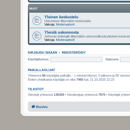
MUUT
Yleinen keskustelu
Uskontoon liittymätön keskustelu.
Valvoja:
Moderaattorit
Yleistä uskonnosta
Jehovan todistajiin liittymätön uskonnollissävytteinen keskuste
Valvoja:
Moderaattorit
KIRJAUDU SISÄÄN
•
REKISTERÖIDY
Käyttäjätunnus:
Salasana:
PAIKALLAOLIJAT
Yhteensä
86
käyttäjää paikalla :: 1 rekisteröitynyt, 0 piilossa ja 85 vierast
Eniten yhtaikaisia käyttäjiä on ollut
7465
kpl, 21.10.2025 22:23
TILASTOT
Viestejä yhteensä
136369
• Viestiketjuja yhteensä
7870
• Käyttäjiä yhte
Etusivu