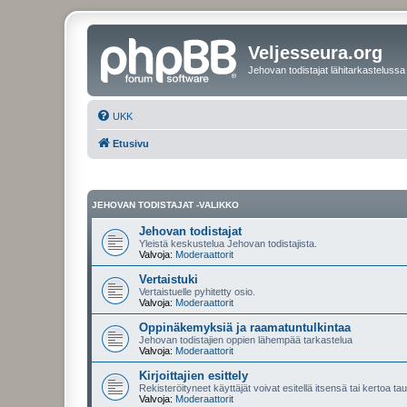
Veljesseura.org
Jehovan todistajat lähitarkastelussa
UKK
Etusivu
JEHOVAN TODISTAJAT -VALIKKO
Jehovan todistajat
Yleistä keskustelua Jehovan todistajista.
Valvoja:
Moderaattorit
Vertaistuki
Vertaistuelle pyhitetty osio.
Valvoja:
Moderaattorit
Oppinäkemyksiä ja raamatuntulkintaa
Jehovan todistajien oppien lähempää tarkastelua
Valvoja:
Moderaattorit
Kirjoittajien esittely
Rekisteröityneet käyttäjät voivat esitellä itsensä tai kertoa tau
Valvoja:
Moderaattorit