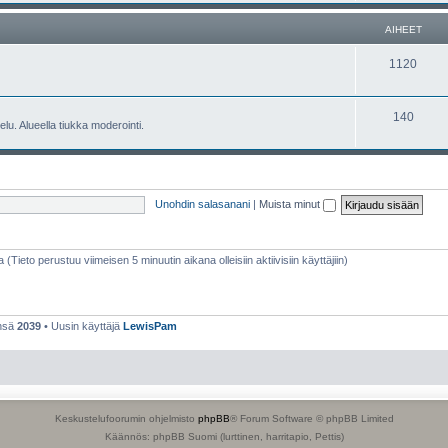
e
h
AIHEET
t
e
A
1120
e
i
t
h
A
140
lu. Alueella tiukka moderointi.
e
i
e
h
t
e
Unohdin salasanani
|
Muista minut
e
t
a (Tieto perustuu viimeisen 5 minuutin aikana olleisiin aktiivisiin käyttäjiin)
ensä
2039
• Uusin käyttäjä
LewisPam
Keskustelufoorumin ohjelmisto
phpBB
® Forum Software © phpBB Limited
Käännös: phpBB Suomi (lurttinen, harritapio, Pettis)