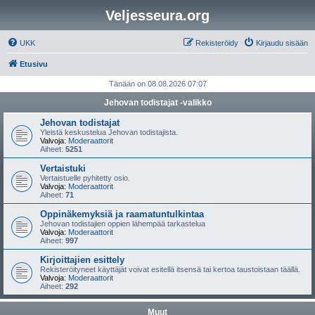
Veljesseura.org
UKK
Rekisteröidy
Kirjaudu sisään
Etusivu
Tänään on 08.08.2026 07:07
Jehovan todistajat -valikko
Jehovan todistajat
Yleistä keskustelua Jehovan todistajista.
Valvoja:
Moderaattorit
Aiheet:
5251
Vertaistuki
Vertaistuelle pyhitetty osio.
Valvoja:
Moderaattorit
Aiheet:
71
Oppinäkemyksiä ja raamatuntulkintaa
Jehovan todistajien oppien lähempää tarkastelua
Valvoja:
Moderaattorit
Aiheet:
997
Kirjoittajien esittely
Rekisteröityneet käyttäjät voivat esitellä itsensä tai kertoa taustoistaan täällä.
Valvoja:
Moderaattorit
Aiheet:
292
Muut