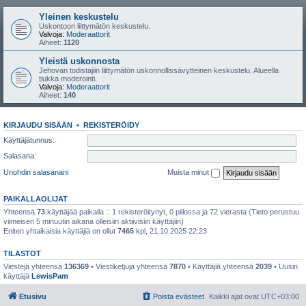
Yleinen keskustelu
Uskontoon liittymätön keskustelu.
Valvoja:
Moderaattorit
Aiheet:
1120
Yleistä uskonnosta
Jehovan todistajiin liittymätön uskonnollissävytteinen keskustelu. Alueella
tiukka moderointi.
Valvoja:
Moderaattorit
Aiheet:
140
KIRJAUDU SISÄÄN
•
REKISTERÖIDY
Käyttäjätunnus:
Salasana:
Unohdin salasanani
Muista minut
PAIKALLAOLIJAT
Yhteensä
73
käyttäjää paikalla :: 1 rekisteröitynyt, 0 piilossa ja 72 vierasta (Tieto perustuu
viimeisen 5 minuutin aikana olleisiin aktiivisiin käyttäjiin)
Eniten yhtaikaisia käyttäjiä on ollut
7465
kpl, 21.10.2025 22:23
TILASTOT
Viestejä yhteensä
136369
• Viestiketjuja yhteensä
7870
• Käyttäjiä yhteensä
2039
• Uusin
käyttäjä
LewisPam
Etusivu
Poista evästeet
Kaikki ajat ovat
UTC+03:00