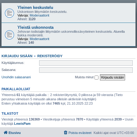
Yleinen keskustelu
Uskontoon liittymätön keskustelu.
Valvoja:
Moderaattorit
Aiheet:
1120
Yleistä uskonnosta
Jehovan todistajiin liittymätön uskonnollissävytteinen keskustelu. Alueella
tiukka moderointi.
Valvoja:
Moderaattorit
Aiheet:
140
KIRJAUDU SISÄÄN
•
REKISTERÖIDY
Käyttäjätunnus:
Salasana:
Unohdin salasanani
Muista minut
PAIKALLAOLIJAT
Yhteensä
61
käyttäjää paikalla :: 2 rekisteröitynyttä, 0 piilossa ja 59 vierasta (Tieto
perustuu viimeisen 5 minuutin aikana olleisiin aktiivisiin käyttäjiin)
Eniten yhtaikaisia käyttäjiä on ollut
7465
kpl, 21.10.2025 22:23
TILASTOT
Viestejä yhteensä
136369
• Viestiketjuja yhteensä
7870
• Käyttäjiä yhteensä
2039
• Uusin
käyttäjä
LewisPam
Etusivu
Poista evästeet
Kaikki ajat ovat
UTC+03:00