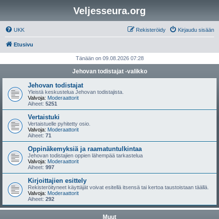
Veljesseura.org
UKK
Rekisteröidy
Kirjaudu sisään
Etusivu
Tänään on 09.08.2026 07:28
Jehovan todistajat -valikko
Jehovan todistajat
Yleistä keskustelua Jehovan todistajista.
Valvoja:
Moderaattorit
Aiheet:
5251
Vertaistuki
Vertaistuelle pyhitetty osio.
Valvoja:
Moderaattorit
Aiheet:
71
Oppinäkemyksiä ja raamatuntulkintaa
Jehovan todistajien oppien lähempää tarkastelua
Valvoja:
Moderaattorit
Aiheet:
997
Kirjoittajien esittely
Rekisteröityneet käyttäjät voivat esitellä itsensä tai kertoa taustoistaan täällä.
Valvoja:
Moderaattorit
Aiheet:
292
Muut