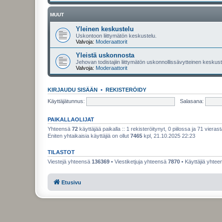
MUUT
Yleinen keskustelu
Uskontoon liittymätön keskustelu.
Valvoja:
Moderaattorit
Yleistä uskonnosta
Jehovan todistajiin liittymätön uskonnollissävytteinen keskuste
Valvoja:
Moderaattorit
KIRJAUDU SISÄÄN
•
REKISTERÖIDY
Käyttäjätunnus:
Salasana:
PAIKALLAOLIJAT
Yhteensä
72
käyttäjää paikalla :: 1 rekisteröitynyt, 0 piilossa ja 71 vierast
Eniten yhtaikaisia käyttäjiä on ollut
7465
kpl, 21.10.2025 22:23
TILASTOT
Viestejä yhteensä
136369
• Viestiketjuja yhteensä
7870
• Käyttäjiä yhte
Etusivu