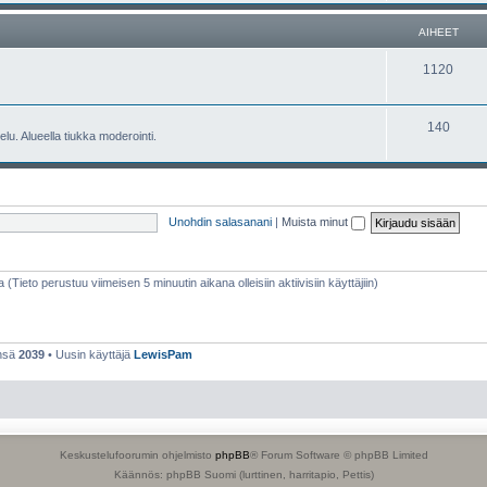
e
h
AIHEET
t
e
A
1120
e
i
t
h
A
140
lu. Alueella tiukka moderointi.
e
i
e
h
t
e
Unohdin salasanani
|
Muista minut
e
t
a (Tieto perustuu viimeisen 5 minuutin aikana olleisiin aktiivisiin käyttäjiin)
ensä
2039
• Uusin käyttäjä
LewisPam
Keskustelufoorumin ohjelmisto
phpBB
® Forum Software © phpBB Limited
Käännös: phpBB Suomi (lurttinen, harritapio, Pettis)