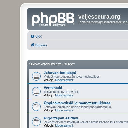
Veljesseura.org
Jehovan todistajat lähitarkastelussa
UKK
Etusivu
JEHOVAN TODISTAJAT -VALIKKO
Jehovan todistajat
Yleistä keskustelua Jehovan todistajista.
Valvoja:
Moderaattorit
Vertaistuki
Vertaistuelle pyhitetty osio.
Valvoja:
Moderaattorit
Oppinäkemyksiä ja raamatuntulkintaa
Jehovan todistajien oppien lähempää tarkastelua
Valvoja:
Moderaattorit
Kirjoittajien esittely
Rekisteröityneet käyttäjät voivat esitellä itsensä tai kertoa tau
Valvoja:
Moderaattorit