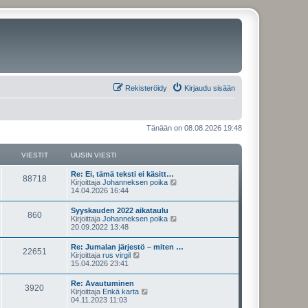
Rekisteröidy
Kirjaudu sisään
Tänään on 08.08.2026 19:48
VIESTIT
UUSIN VIESTI
U
Re: Ei, tämä teksti ei käsitt…
V
88718
u
N
Kirjoittaja
Johanneksen poika
s
ä
14.04.2026 16:44
i
i
y
n
t
U
Syyskauden 2022 aikataulu
e
V
860
v
ä
u
N
Kirjoittaja
Johanneksen poika
i
u
s
ä
20.09.2022 13:48
s
e
u
i
i
y
s
s
n
t
U
Re: Jumalan järjestö – miten …
t
i
t
e
V
22651
v
ä
u
N
Kirjoittaja
rus virgil
i
n
i
u
s
ä
15.04.2026 23:41
v
i
s
e
u
i
i
y
i
s
s
n
t
e
U
Re: Avautuminen
t
i
t
t
e
V
3920
v
ä
s
u
N
Kirjoittaja
Enkä karta
i
n
i
u
t
s
ä
04.11.2023 11:03
v
i
s
e
u
i
i
i
y