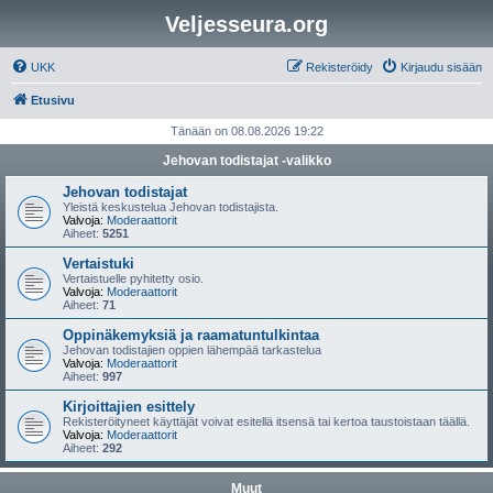
Veljesseura.org
UKK
Rekisteröidy
Kirjaudu sisään
Etusivu
Tänään on 08.08.2026 19:22
Jehovan todistajat -valikko
Jehovan todistajat
Yleistä keskustelua Jehovan todistajista.
Valvoja:
Moderaattorit
Aiheet:
5251
Vertaistuki
Vertaistuelle pyhitetty osio.
Valvoja:
Moderaattorit
Aiheet:
71
Oppinäkemyksiä ja raamatuntulkintaa
Jehovan todistajien oppien lähempää tarkastelua
Valvoja:
Moderaattorit
Aiheet:
997
Kirjoittajien esittely
Rekisteröityneet käyttäjät voivat esitellä itsensä tai kertoa taustoistaan täällä.
Valvoja:
Moderaattorit
Aiheet:
292
Muut