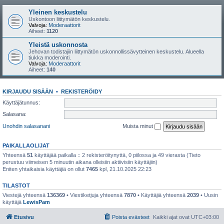
Yleinen keskustelu
Uskontoon liittymätön keskustelu.
Valvoja:
Moderaattorit
Aiheet:
1120
Yleistä uskonnosta
Jehovan todistajiin liittymätön uskonnollissävytteinen keskustelu. Alueella
tiukka moderointi.
Valvoja:
Moderaattorit
Aiheet:
140
KIRJAUDU SISÄÄN
•
REKISTERÖIDY
Käyttäjätunnus:
Salasana:
Unohdin salasanani
Muista minut
PAIKALLAOLIJAT
Yhteensä
51
käyttäjää paikalla :: 2 rekisteröitynyttä, 0 piilossa ja 49 vierasta (Tieto
perustuu viimeisen 5 minuutin aikana olleisiin aktiivisiin käyttäjiin)
Eniten yhtaikaisia käyttäjiä on ollut
7465
kpl, 21.10.2025 22:23
TILASTOT
Viestejä yhteensä
136369
• Viestiketjuja yhteensä
7870
• Käyttäjiä yhteensä
2039
• Uusin
käyttäjä
LewisPam
Etusivu
Poista evästeet
Kaikki ajat ovat
UTC+03:00