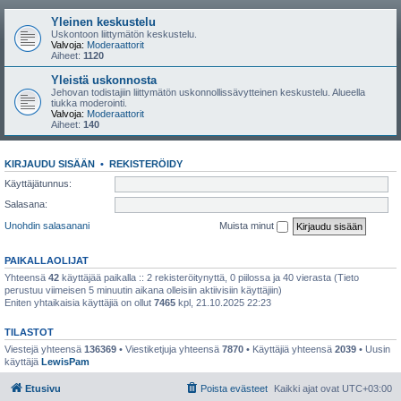
Yleinen keskustelu
Uskontoon liittymätön keskustelu.
Valvoja:
Moderaattorit
Aiheet:
1120
Yleistä uskonnosta
Jehovan todistajiin liittymätön uskonnollissävytteinen keskustelu. Alueella
tiukka moderointi.
Valvoja:
Moderaattorit
Aiheet:
140
KIRJAUDU SISÄÄN
•
REKISTERÖIDY
Käyttäjätunnus:
Salasana:
Unohdin salasanani
Muista minut
PAIKALLAOLIJAT
Yhteensä
42
käyttäjää paikalla :: 2 rekisteröitynyttä, 0 piilossa ja 40 vierasta (Tieto
perustuu viimeisen 5 minuutin aikana olleisiin aktiivisiin käyttäjiin)
Eniten yhtaikaisia käyttäjiä on ollut
7465
kpl, 21.10.2025 22:23
TILASTOT
Viestejä yhteensä
136369
• Viestiketjuja yhteensä
7870
• Käyttäjiä yhteensä
2039
• Uusin
käyttäjä
LewisPam
Etusivu
Poista evästeet
Kaikki ajat ovat
UTC+03:00