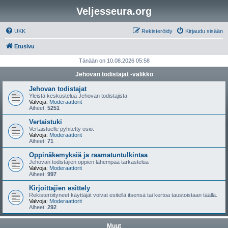
Veljesseura.org
UKK
Rekisteröidy
Kirjaudu sisään
Etusivu
Tänään on 10.08.2026 05:58
Jehovan todistajat -valikko
Jehovan todistajat
Yleistä keskustelua Jehovan todistajista.
Valvoja:
Moderaattorit
Aiheet:
5251
Vertaistuki
Vertaistuelle pyhitetty osio.
Valvoja:
Moderaattorit
Aiheet:
71
Oppinäkemyksiä ja raamatuntulkintaa
Jehovan todistajien oppien lähempää tarkastelua
Valvoja:
Moderaattorit
Aiheet:
997
Kirjoittajien esittely
Rekisteröityneet käyttäjät voivat esitellä itsensä tai kertoa taustoistaan täällä.
Valvoja:
Moderaattorit
Aiheet:
292
Muut