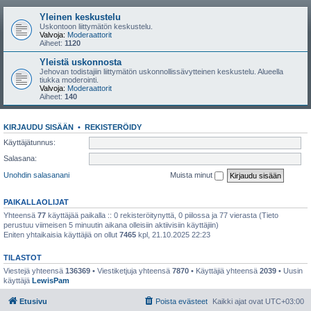
Yleinen keskustelu
Uskontoon liittymätön keskustelu.
Valvoja:
Moderaattorit
Aiheet:
1120
Yleistä uskonnosta
Jehovan todistajiin liittymätön uskonnollissävytteinen keskustelu. Alueella
tiukka moderointi.
Valvoja:
Moderaattorit
Aiheet:
140
KIRJAUDU SISÄÄN
•
REKISTERÖIDY
Käyttäjätunnus:
Salasana:
Unohdin salasanani
Muista minut
PAIKALLAOLIJAT
Yhteensä
77
käyttäjää paikalla :: 0 rekisteröitynyttä, 0 piilossa ja 77 vierasta (Tieto
perustuu viimeisen 5 minuutin aikana olleisiin aktiivisiin käyttäjiin)
Eniten yhtaikaisia käyttäjiä on ollut
7465
kpl, 21.10.2025 22:23
TILASTOT
Viestejä yhteensä
136369
• Viestiketjuja yhteensä
7870
• Käyttäjiä yhteensä
2039
• Uusin
käyttäjä
LewisPam
Etusivu
Poista evästeet
Kaikki ajat ovat
UTC+03:00