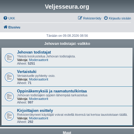
Veljesseura.org
UKK
Rekisteröidy
Kirjaudu sisään
Etusivu
Tänään on 09.08.2026 08:56
Jehovan todistajat -valikko
Jehovan todistajat
Yleistä keskustelua Jehovan todistajista.
Valvoja:
Moderaattorit
Aiheet:
5251
Vertaistuki
Vertaistuelle pyhitetty osio.
Valvoja:
Moderaattorit
Aiheet:
71
Oppinäkemyksiä ja raamatuntulkintaa
Jehovan todistajien oppien lähempää tarkastelua
Valvoja:
Moderaattorit
Aiheet:
997
Kirjoittajien esittely
Rekisteröityneet käyttäjät voivat esitellä itsensä tai kertoa taustoistaan täällä.
Valvoja:
Moderaattorit
Aiheet:
292
Muut