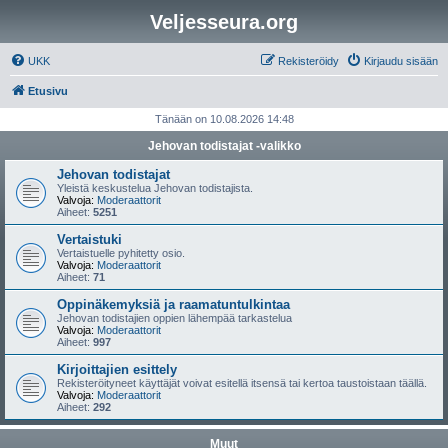
Veljesseura.org
UKK
Rekisteröidy
Kirjaudu sisään
Etusivu
Tänään on 10.08.2026 14:48
Jehovan todistajat -valikko
Jehovan todistajat
Yleistä keskustelua Jehovan todistajista.
Valvoja:
Moderaattorit
Aiheet:
5251
Vertaistuki
Vertaistuelle pyhitetty osio.
Valvoja:
Moderaattorit
Aiheet:
71
Oppinäkemyksiä ja raamatuntulkintaa
Jehovan todistajien oppien lähempää tarkastelua
Valvoja:
Moderaattorit
Aiheet:
997
Kirjoittajien esittely
Rekisteröityneet käyttäjät voivat esitellä itsensä tai kertoa taustoistaan täällä.
Valvoja:
Moderaattorit
Aiheet:
292
Muut