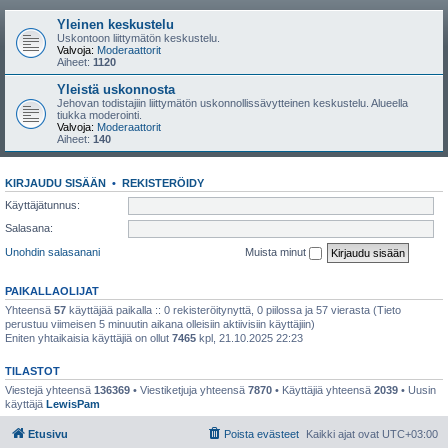
Yleinen keskustelu
Uskontoon liittymätön keskustelu.
Valvoja:
Moderaattorit
Aiheet:
1120
Yleistä uskonnosta
Jehovan todistajiin liittymätön uskonnollissävytteinen keskustelu. Alueella
tiukka moderointi.
Valvoja:
Moderaattorit
Aiheet:
140
KIRJAUDU SISÄÄN
•
REKISTERÖIDY
Käyttäjätunnus:
Salasana:
Unohdin salasanani
Muista minut
PAIKALLAOLIJAT
Yhteensä
57
käyttäjää paikalla :: 0 rekisteröitynyttä, 0 piilossa ja 57 vierasta (Tieto
perustuu viimeisen 5 minuutin aikana olleisiin aktiivisiin käyttäjiin)
Eniten yhtaikaisia käyttäjiä on ollut
7465
kpl, 21.10.2025 22:23
TILASTOT
Viestejä yhteensä
136369
• Viestiketjuja yhteensä
7870
• Käyttäjiä yhteensä
2039
• Uusin
käyttäjä
LewisPam
Etusivu
Poista evästeet
Kaikki ajat ovat
UTC+03:00