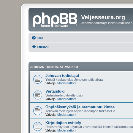
Veljesseura.org
Jehovan todistajat lähitarkastelussa
UKK
Etusivu
JEHOVAN TODISTAJAT -VALIKKO
Jehovan todistajat
Yleistä keskustelua Jehovan todistajista.
Valvoja:
Moderaattorit
Vertaistuki
Vertaistuelle pyhitetty osio.
Valvoja:
Moderaattorit
Oppinäkemyksiä ja raamatuntulkintaa
Jehovan todistajien oppien lähempää tarkastelua
Valvoja:
Moderaattorit
Kirjoittajien esittely
Rekisteröityneet käyttäjät voivat esitellä itsensä tai kertoa tau
Valvoja:
Moderaattorit