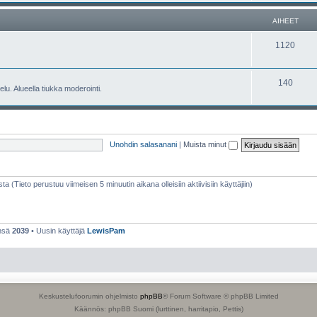
e
h
AIHEET
t
e
A
1120
e
i
t
h
A
140
lu. Alueella tiukka moderointi.
e
i
e
h
t
e
Unohdin salasanani
|
Muista minut
e
t
sta (Tieto perustuu viimeisen 5 minuutin aikana olleisiin aktiivisiin käyttäjiin)
ensä
2039
• Uusin käyttäjä
LewisPam
Keskustelufoorumin ohjelmisto
phpBB
® Forum Software © phpBB Limited
Käännös: phpBB Suomi (lurttinen, harritapio, Pettis)