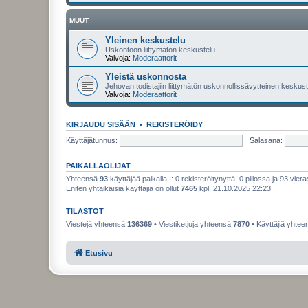
MUUT
Yleinen keskustelu
Uskontoon liittymätön keskustelu.
Valvoja:
Moderaattorit
Yleistä uskonnosta
Jehovan todistajiin liittymätön uskonnollissävytteinen keskuste
Valvoja:
Moderaattorit
KIRJAUDU SISÄÄN
•
REKISTERÖIDY
Käyttäjätunnus:
Salasana:
PAIKALLAOLIJAT
Yhteensä
93
käyttäjää paikalla :: 0 rekisteröitynyttä, 0 piilossa ja 93 viera
Eniten yhtaikaisia käyttäjiä on ollut
7465
kpl, 21.10.2025 22:23
TILASTOT
Viestejä yhteensä
136369
• Viestiketjuja yhteensä
7870
• Käyttäjiä yhte
Etusivu