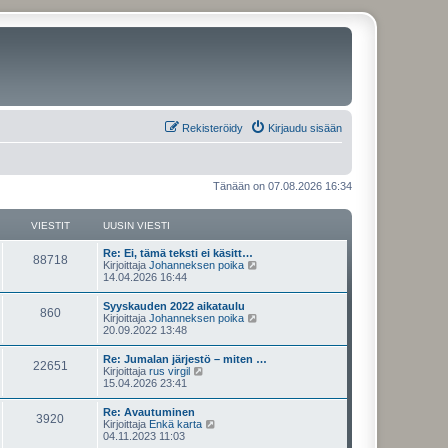
Rekisteröidy
Kirjaudu sisään
Tänään on 07.08.2026 16:34
VIESTIT
UUSIN VIESTI
U
Re: Ei, tämä teksti ei käsitt…
V
88718
u
N
Kirjoittaja
Johanneksen poika
s
ä
14.04.2026 16:44
i
i
y
n
t
U
Syyskauden 2022 aikataulu
e
V
860
v
ä
u
N
Kirjoittaja
Johanneksen poika
i
u
s
ä
20.09.2022 13:48
s
e
u
i
i
y
s
s
n
t
U
Re: Jumalan järjestö – miten …
t
i
t
e
V
22651
v
ä
u
N
Kirjoittaja
rus virgil
i
n
i
u
s
ä
15.04.2026 23:41
v
i
s
e
u
i
i
y
i
s
s
n
t
e
U
Re: Avautuminen
t
i
t
t
e
V
3920
v
ä
s
u
N
Kirjoittaja
Enkä karta
i
n
i
u
t
s
ä
04.11.2023 11:03
v
i
s
e
u
i
i
i
y