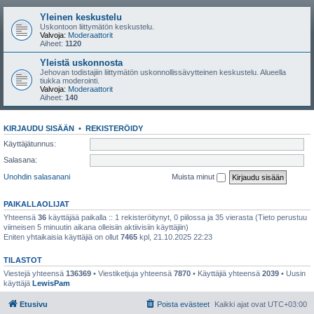
Yleinen keskustelu
Uskontoon liittymätön keskustelu.
Valvoja:
Moderaattorit
Aiheet:
1120
Yleistä uskonnosta
Jehovan todistajiin liittymätön uskonnollissävytteinen keskustelu. Alueella
tiukka moderointi.
Valvoja:
Moderaattorit
Aiheet:
140
KIRJAUDU SISÄÄN
•
REKISTERÖIDY
Käyttäjätunnus:
Salasana:
Unohdin salasanani
Muista minut
PAIKALLAOLIJAT
Yhteensä
36
käyttäjää paikalla :: 1 rekisteröitynyt, 0 piilossa ja 35 vierasta (Tieto perustuu
viimeisen 5 minuutin aikana olleisiin aktiivisiin käyttäjiin)
Eniten yhtaikaisia käyttäjiä on ollut
7465
kpl, 21.10.2025 22:23
TILASTOT
Viestejä yhteensä
136369
• Viestiketjuja yhteensä
7870
• Käyttäjiä yhteensä
2039
• Uusin
käyttäjä
LewisPam
Etusivu
Poista evästeet
Kaikki ajat ovat
UTC+03:00