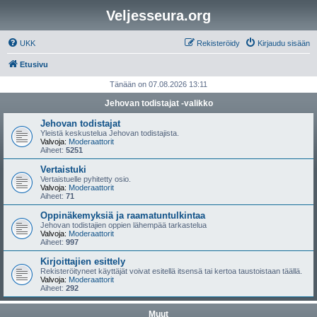
Veljesseura.org
UKK
Rekisteröidy
Kirjaudu sisään
Etusivu
Tänään on 07.08.2026 13:11
Jehovan todistajat -valikko
Jehovan todistajat
Yleistä keskustelua Jehovan todistajista.
Valvoja:
Moderaattorit
Aiheet:
5251
Vertaistuki
Vertaistuelle pyhitetty osio.
Valvoja:
Moderaattorit
Aiheet:
71
Oppinäkemyksiä ja raamatuntulkintaa
Jehovan todistajien oppien lähempää tarkastelua
Valvoja:
Moderaattorit
Aiheet:
997
Kirjoittajien esittely
Rekisteröityneet käyttäjät voivat esitellä itsensä tai kertoa taustoistaan täällä.
Valvoja:
Moderaattorit
Aiheet:
292
Muut