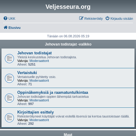
Veljesseura.org
UKK
Rekisteröidy
Kirjaudu sisään
Etusivu
Tänään on 06.08.2026 05:19
Jehovan todistajat -valikko
Jehovan todistajat
Yleistä keskustelua Jehovan todistajista.
Valvoja:
Moderaattorit
Aiheet:
5251
Vertaistuki
Vertaistuelle pyhitetty osio.
Valvoja:
Moderaattorit
Aiheet:
71
Oppinäkemyksiä ja raamatuntulkintaa
Jehovan todistajien oppien lähempää tarkastelua
Valvoja:
Moderaattorit
Aiheet:
997
Kirjoittajien esittely
Rekisteröityneet käyttäjät voivat esitellä itsensä tai kertoa taustoistaan täällä.
Valvoja:
Moderaattorit
Aiheet:
292
Muut