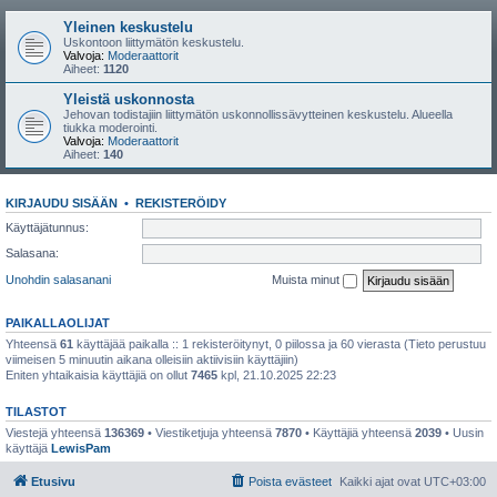
Yleinen keskustelu
Uskontoon liittymätön keskustelu.
Valvoja:
Moderaattorit
Aiheet:
1120
Yleistä uskonnosta
Jehovan todistajiin liittymätön uskonnollissävytteinen keskustelu. Alueella
tiukka moderointi.
Valvoja:
Moderaattorit
Aiheet:
140
KIRJAUDU SISÄÄN
•
REKISTERÖIDY
Käyttäjätunnus:
Salasana:
Unohdin salasanani
Muista minut
PAIKALLAOLIJAT
Yhteensä
61
käyttäjää paikalla :: 1 rekisteröitynyt, 0 piilossa ja 60 vierasta (Tieto perustuu
viimeisen 5 minuutin aikana olleisiin aktiivisiin käyttäjiin)
Eniten yhtaikaisia käyttäjiä on ollut
7465
kpl, 21.10.2025 22:23
TILASTOT
Viestejä yhteensä
136369
• Viestiketjuja yhteensä
7870
• Käyttäjiä yhteensä
2039
• Uusin
käyttäjä
LewisPam
Etusivu
Poista evästeet
Kaikki ajat ovat
UTC+03:00