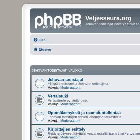
Veljesseura.org
Jehovan todistajat lähitarkastelussa
UKK
Etusivu
JEHOVAN TODISTAJAT -VALIKKO
Jehovan todistajat
Yleistä keskustelua Jehovan todistajista.
Valvoja:
Moderaattorit
Vertaistuki
Vertaistuelle pyhitetty osio.
Valvoja:
Moderaattorit
Oppinäkemyksiä ja raamatuntulkintaa
Jehovan todistajien oppien lähempää tarkastelua
Valvoja:
Moderaattorit
Kirjoittajien esittely
Rekisteröityneet käyttäjät voivat esitellä itsensä tai kertoa tau
Valvoja:
Moderaattorit