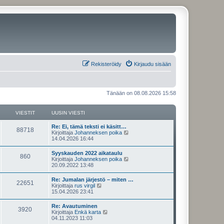
Rekisteröidy
Kirjaudu sisään
Tänään on 08.08.2026 15:58
VIESTIT
UUSIN VIESTI
U
Re: Ei, tämä teksti ei käsitt…
V
88718
u
N
Kirjoittaja
Johanneksen poika
s
ä
14.04.2026 16:44
i
i
y
n
t
U
Syyskauden 2022 aikataulu
e
V
860
v
ä
u
N
Kirjoittaja
Johanneksen poika
i
u
s
ä
20.09.2022 13:48
s
e
u
i
i
y
s
s
n
t
U
Re: Jumalan järjestö – miten …
t
i
t
e
V
22651
v
ä
u
N
Kirjoittaja
rus virgil
i
n
i
u
s
ä
15.04.2026 23:41
v
i
s
e
u
i
i
y
i
s
s
n
t
e
U
Re: Avautuminen
t
i
t
t
e
V
3920
v
ä
s
u
N
Kirjoittaja
Enkä karta
i
n
i
u
t
s
ä
04.11.2023 11:03
v
i
s
e
u
i
i
i
y