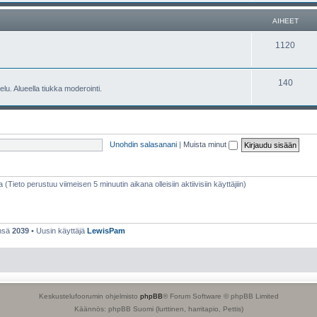
e
h
AIHEET
t
e
A
1120
e
i
t
h
A
140
lu. Alueella tiukka moderointi.
e
i
e
h
t
e
Unohdin salasanani
|
Muista minut
e
t
a (Tieto perustuu viimeisen 5 minuutin aikana olleisiin aktiivisiin käyttäjiin)
ensä
2039
• Uusin käyttäjä
LewisPam
Keskustelufoorumin ohjelmisto
phpBB
® Forum Software © phpBB Limited
Käännös: phpBB Suomi (lurttinen, harritapio, Pettis)