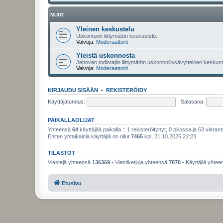
MUUT
Yleinen keskustelu
Uskontoon liittymätön keskustelu.
Valvoja:
Moderaattorit
Yleistä uskonnosta
Jehovan todistajiin liittymätön uskonnollissävytteinen keskuste
Valvoja:
Moderaattorit
KIRJAUDU SISÄÄN
•
REKISTERÖIDY
Käyttäjätunnus:
Salasana:
PAIKALLAOLIJAT
Yhteensä
64
käyttäjää paikalla :: 1 rekisteröitynyt, 0 piilossa ja 63 vierast
Eniten yhtaikaisia käyttäjiä on ollut
7465
kpl, 21.10.2025 22:23
TILASTOT
Viestejä yhteensä
136369
• Viestiketjuja yhteensä
7870
• Käyttäjiä yhte
Etusivu