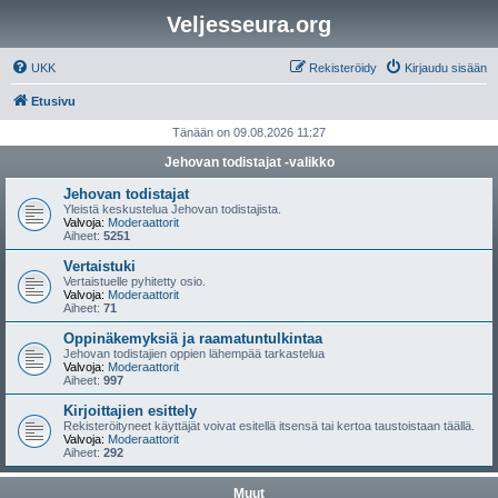
Veljesseura.org
UKK
Rekisteröidy
Kirjaudu sisään
Etusivu
Tänään on 09.08.2026 11:27
Jehovan todistajat -valikko
Jehovan todistajat
Yleistä keskustelua Jehovan todistajista.
Valvoja:
Moderaattorit
Aiheet:
5251
Vertaistuki
Vertaistuelle pyhitetty osio.
Valvoja:
Moderaattorit
Aiheet:
71
Oppinäkemyksiä ja raamatuntulkintaa
Jehovan todistajien oppien lähempää tarkastelua
Valvoja:
Moderaattorit
Aiheet:
997
Kirjoittajien esittely
Rekisteröityneet käyttäjät voivat esitellä itsensä tai kertoa taustoistaan täällä.
Valvoja:
Moderaattorit
Aiheet:
292
Muut