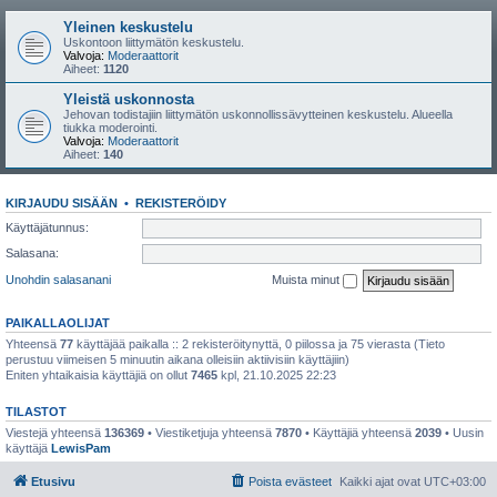
Yleinen keskustelu
Uskontoon liittymätön keskustelu.
Valvoja:
Moderaattorit
Aiheet:
1120
Yleistä uskonnosta
Jehovan todistajiin liittymätön uskonnollissävytteinen keskustelu. Alueella
tiukka moderointi.
Valvoja:
Moderaattorit
Aiheet:
140
KIRJAUDU SISÄÄN
•
REKISTERÖIDY
Käyttäjätunnus:
Salasana:
Unohdin salasanani
Muista minut
PAIKALLAOLIJAT
Yhteensä
77
käyttäjää paikalla :: 2 rekisteröitynyttä, 0 piilossa ja 75 vierasta (Tieto
perustuu viimeisen 5 minuutin aikana olleisiin aktiivisiin käyttäjiin)
Eniten yhtaikaisia käyttäjiä on ollut
7465
kpl, 21.10.2025 22:23
TILASTOT
Viestejä yhteensä
136369
• Viestiketjuja yhteensä
7870
• Käyttäjiä yhteensä
2039
• Uusin
käyttäjä
LewisPam
Etusivu
Poista evästeet
Kaikki ajat ovat
UTC+03:00