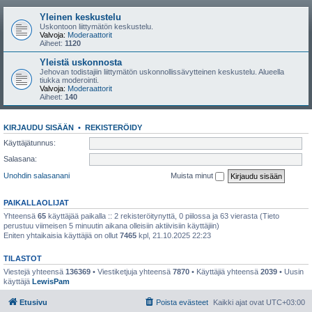
Yleinen keskustelu
Uskontoon liittymätön keskustelu.
Valvoja:
Moderaattorit
Aiheet:
1120
Yleistä uskonnosta
Jehovan todistajiin liittymätön uskonnollissävytteinen keskustelu. Alueella
tiukka moderointi.
Valvoja:
Moderaattorit
Aiheet:
140
KIRJAUDU SISÄÄN
•
REKISTERÖIDY
Käyttäjätunnus:
Salasana:
Unohdin salasanani
Muista minut
PAIKALLAOLIJAT
Yhteensä
65
käyttäjää paikalla :: 2 rekisteröitynyttä, 0 piilossa ja 63 vierasta (Tieto
perustuu viimeisen 5 minuutin aikana olleisiin aktiivisiin käyttäjiin)
Eniten yhtaikaisia käyttäjiä on ollut
7465
kpl, 21.10.2025 22:23
TILASTOT
Viestejä yhteensä
136369
• Viestiketjuja yhteensä
7870
• Käyttäjiä yhteensä
2039
• Uusin
käyttäjä
LewisPam
Etusivu
Poista evästeet
Kaikki ajat ovat
UTC+03:00