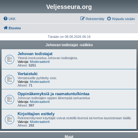
Veljesseura.org
UKK
Rekisteröidy
Kirjaudu sisään
Etusivu
Tänään on 08.08.2026 06:16
Jehovan todistajat -valikko
Jehovan todistajat
Yleistä keskustelua Jehovan todistajista.
Valvoja:
Moderaattorit
Aiheet:
5251
Vertaistuki
Vertaistuelle pyhitetty osio.
Valvoja:
Moderaattorit
Aiheet:
71
Oppinäkemyksiä ja raamatuntulkintaa
Jehovan todistajien oppien lähempää tarkastelua
Valvoja:
Moderaattorit
Aiheet:
997
Kirjoittajien esittely
Rekisteröityneet käyttäjät voivat esitellä itsensä tai kertoa taustoistaan täällä.
Valvoja:
Moderaattorit
Aiheet:
292
Muut