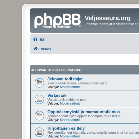
Veljesseura.org
Jehovan todistajat lähitarkastelussa
UKK
Etusivu
JEHOVAN TODISTAJAT -VALIKKO
Jehovan todistajat
Yleistä keskustelua Jehovan todistajista.
Valvoja:
Moderaattorit
Vertaistuki
Vertaistuelle pyhitetty osio.
Valvoja:
Moderaattorit
Oppinäkemyksiä ja raamatuntulkintaa
Jehovan todistajien oppien lähempää tarkastelua
Valvoja:
Moderaattorit
Kirjoittajien esittely
Rekisteröityneet käyttäjät voivat esitellä itsensä tai kertoa tau
Valvoja:
Moderaattorit