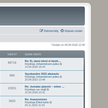
Rekisteröidy
Kirjaudu sisään
Tänään on 09.08.2026 12:48
VIESTIT
UUSIN VIESTI
U
Re: Ei, tämä teksti ei käsitt…
V
88718
u
N
Kirjoittaja
Johanneksen poika
s
ä
14.04.2026 16:44
i
i
y
n
t
U
Syyskauden 2022 aikataulu
e
V
860
v
ä
u
N
Kirjoittaja
Johanneksen poika
i
u
s
ä
20.09.2022 13:48
s
e
u
i
i
y
s
s
n
t
U
Re: Jumalan järjestö – miten …
t
i
t
e
V
22651
v
ä
u
N
Kirjoittaja
rus virgil
i
n
i
u
s
ä
15.04.2026 23:41
v
i
s
e
u
i
i
y
i
s
s
n
t
e
U
Re: Avautuminen
t
i
t
t
e
V
3920
v
ä
s
u
N
Kirjoittaja
Enkä karta
i
n
i
u
t
s
ä
04.11.2023 11:03
v
i
s
e
u
i
i
i
y