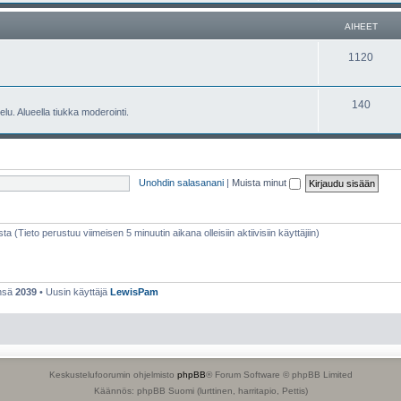
e
h
AIHEET
t
e
A
1120
e
i
t
h
A
140
lu. Alueella tiukka moderointi.
e
i
e
h
t
e
Unohdin salasanani
|
Muista minut
e
t
sta (Tieto perustuu viimeisen 5 minuutin aikana olleisiin aktiivisiin käyttäjiin)
ensä
2039
• Uusin käyttäjä
LewisPam
Keskustelufoorumin ohjelmisto
phpBB
® Forum Software © phpBB Limited
Käännös: phpBB Suomi (lurttinen, harritapio, Pettis)