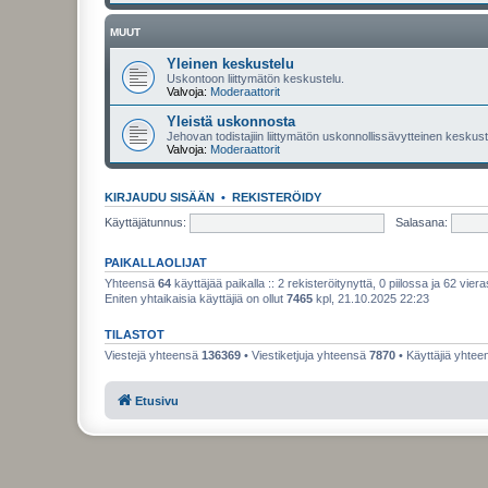
MUUT
Yleinen keskustelu
Uskontoon liittymätön keskustelu.
Valvoja:
Moderaattorit
Yleistä uskonnosta
Jehovan todistajiin liittymätön uskonnollissävytteinen keskuste
Valvoja:
Moderaattorit
KIRJAUDU SISÄÄN
•
REKISTERÖIDY
Käyttäjätunnus:
Salasana:
PAIKALLAOLIJAT
Yhteensä
64
käyttäjää paikalla :: 2 rekisteröitynyttä, 0 piilossa ja 62 viera
Eniten yhtaikaisia käyttäjiä on ollut
7465
kpl, 21.10.2025 22:23
TILASTOT
Viestejä yhteensä
136369
• Viestiketjuja yhteensä
7870
• Käyttäjiä yhte
Etusivu