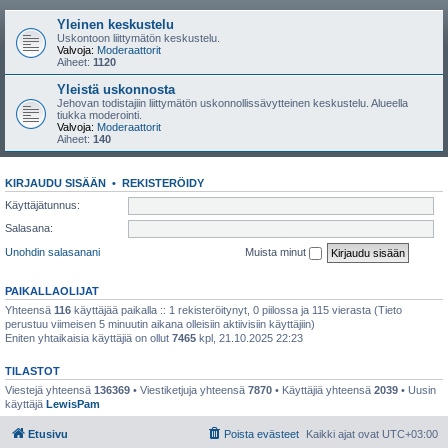
Yleinen keskustelu
Uskontoon liittymätön keskustelu.
Valvoja:
Moderaattorit
Aiheet:
1120
Yleistä uskonnosta
Jehovan todistajiin liittymätön uskonnollissävytteinen keskustelu. Alueella
tiukka moderointi.
Valvoja:
Moderaattorit
Aiheet:
140
KIRJAUDU SISÄÄN
•
REKISTERÖIDY
Käyttäjätunnus:
Salasana:
Unohdin salasanani
Muista minut
PAIKALLAOLIJAT
Yhteensä
116
käyttäjää paikalla :: 1 rekisteröitynyt, 0 piilossa ja 115 vierasta (Tieto
perustuu viimeisen 5 minuutin aikana olleisiin aktiivisiin käyttäjiin)
Eniten yhtaikaisia käyttäjiä on ollut
7465
kpl, 21.10.2025 22:23
TILASTOT
Viestejä yhteensä
136369
• Viestiketjuja yhteensä
7870
• Käyttäjiä yhteensä
2039
• Uusin
käyttäjä
LewisPam
Etusivu
Poista evästeet
Kaikki ajat ovat
UTC+03:00