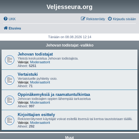
Veljesseura.org
UKK
Rekisteröidy
Kirjaudu sisään
Etusivu
Tänään on 08.08.2026 12:14
Jehovan todistajat -valikko
Jehovan todistajat
Yleistä keskustelua Jehovan todistajista.
Valvoja:
Moderaattorit
Aiheet:
5251
Vertaistuki
Vertaistuelle pyhitetty osio.
Valvoja:
Moderaattorit
Aiheet:
71
Oppinäkemyksiä ja raamatuntulkintaa
Jehovan todistajien oppien lähempää tarkastelua
Valvoja:
Moderaattorit
Aiheet:
997
Kirjoittajien esittely
Rekisteröityneet käyttäjät voivat esitellä itsensä tai kertoa taustoistaan täällä.
Valvoja:
Moderaattorit
Aiheet:
292
Muut