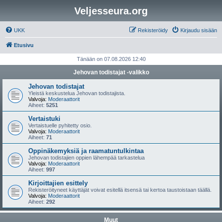
Veljesseura.org
UKK
Rekisteröidy
Kirjaudu sisään
Etusivu
Tänään on 07.08.2026 12:40
Jehovan todistajat -valikko
Jehovan todistajat
Yleistä keskustelua Jehovan todistajista.
Valvoja:
Moderaattorit
Aiheet:
5251
Vertaistuki
Vertaistuelle pyhitetty osio.
Valvoja:
Moderaattorit
Aiheet:
71
Oppinäkemyksiä ja raamatuntulkintaa
Jehovan todistajien oppien lähempää tarkastelua
Valvoja:
Moderaattorit
Aiheet:
997
Kirjoittajien esittely
Rekisteröityneet käyttäjät voivat esitellä itsensä tai kertoa taustoistaan täällä.
Valvoja:
Moderaattorit
Aiheet:
292
Muut