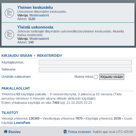
Yleinen keskustelu
Uskontoon liittymätön keskustelu.
Valvoja:
Moderaattorit
Aiheet:
1120
Yleistä uskonnosta
Jehovan todistajiin liittymätön uskonnollissävytteinen keskustelu. Alueella
tiukka moderointi.
Valvoja:
Moderaattorit
Aiheet:
140
KIRJAUDU SISÄÄN
•
REKISTERÖIDY
Käyttäjätunnus:
Salasana:
Unohdin salasanani
Muista minut
PAIKALLAOLIJAT
Yhteensä
63
käyttäjää paikalla :: 0 rekisteröitynyttä, 0 piilossa ja 63 vierasta (Tieto
perustuu viimeisen 5 minuutin aikana olleisiin aktiivisiin käyttäjiin)
Eniten yhtaikaisia käyttäjiä on ollut
7465
kpl, 21.10.2025 22:23
TILASTOT
Viestejä yhteensä
136369
• Viestiketjuja yhteensä
7870
• Käyttäjiä yhteensä
2039
• Uusin
käyttäjä
LewisPam
Etusivu
Poista evästeet
Kaikki ajat ovat
UTC+03:00