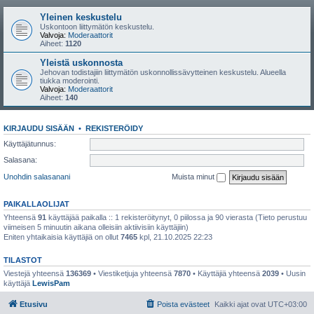
Yleinen keskustelu
Uskontoon liittymätön keskustelu.
Valvoja:
Moderaattorit
Aiheet:
1120
Yleistä uskonnosta
Jehovan todistajiin liittymätön uskonnollissävytteinen keskustelu. Alueella
tiukka moderointi.
Valvoja:
Moderaattorit
Aiheet:
140
KIRJAUDU SISÄÄN
•
REKISTERÖIDY
Käyttäjätunnus:
Salasana:
Unohdin salasanani
Muista minut
PAIKALLAOLIJAT
Yhteensä
91
käyttäjää paikalla :: 1 rekisteröitynyt, 0 piilossa ja 90 vierasta (Tieto perustuu
viimeisen 5 minuutin aikana olleisiin aktiivisiin käyttäjiin)
Eniten yhtaikaisia käyttäjiä on ollut
7465
kpl, 21.10.2025 22:23
TILASTOT
Viestejä yhteensä
136369
• Viestiketjuja yhteensä
7870
• Käyttäjiä yhteensä
2039
• Uusin
käyttäjä
LewisPam
Etusivu
Poista evästeet
Kaikki ajat ovat
UTC+03:00