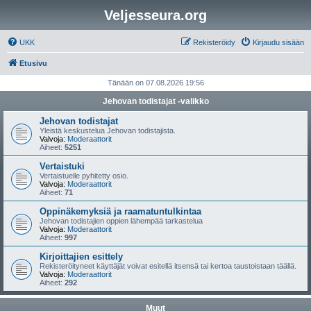
Veljesseura.org
UKK
Rekisteröidy
Kirjaudu sisään
Etusivu
Tänään on 07.08.2026 19:56
Jehovan todistajat -valikko
Jehovan todistajat
Yleistä keskustelua Jehovan todistajista.
Valvoja:
Moderaattorit
Aiheet:
5251
Vertaistuki
Vertaistuelle pyhitetty osio.
Valvoja:
Moderaattorit
Aiheet:
71
Oppinäkemyksiä ja raamatuntulkintaa
Jehovan todistajien oppien lähempää tarkastelua
Valvoja:
Moderaattorit
Aiheet:
997
Kirjoittajien esittely
Rekisteröityneet käyttäjät voivat esitellä itsensä tai kertoa taustoistaan täällä.
Valvoja:
Moderaattorit
Aiheet:
292
Muut