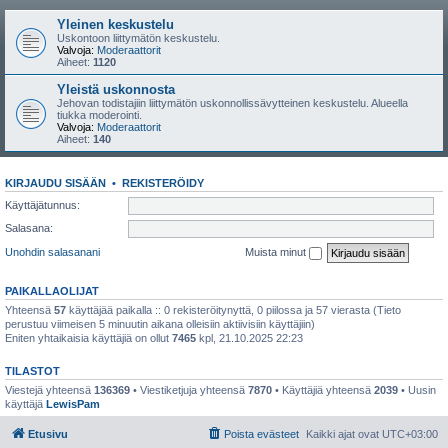
Yleinen keskustelu
Uskontoon liittymätön keskustelu.
Valvoja:
Moderaattorit
Aiheet:
1120
Yleistä uskonnosta
Jehovan todistajiin liittymätön uskonnollissävytteinen keskustelu. Alueella
tiukka moderointi.
Valvoja:
Moderaattorit
Aiheet:
140
KIRJAUDU SISÄÄN
•
REKISTERÖIDY
Käyttäjätunnus:
Salasana:
Unohdin salasanani
Muista minut
PAIKALLAOLIJAT
Yhteensä
57
käyttäjää paikalla :: 0 rekisteröitynyttä, 0 piilossa ja 57 vierasta (Tieto
perustuu viimeisen 5 minuutin aikana olleisiin aktiivisiin käyttäjiin)
Eniten yhtaikaisia käyttäjiä on ollut
7465
kpl, 21.10.2025 22:23
TILASTOT
Viestejä yhteensä
136369
• Viestiketjuja yhteensä
7870
• Käyttäjiä yhteensä
2039
• Uusin
käyttäjä
LewisPam
Etusivu
Poista evästeet
Kaikki ajat ovat
UTC+03:00