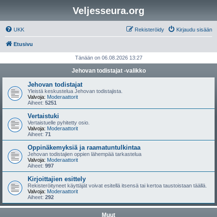
Veljesseura.org
UKK
Rekisteröidy
Kirjaudu sisään
Etusivu
Tänään on 06.08.2026 13:27
Jehovan todistajat -valikko
Jehovan todistajat
Yleistä keskustelua Jehovan todistajista.
Valvoja:
Moderaattorit
Aiheet:
5251
Vertaistuki
Vertaistuelle pyhitetty osio.
Valvoja:
Moderaattorit
Aiheet:
71
Oppinäkemyksiä ja raamatuntulkintaa
Jehovan todistajien oppien lähempää tarkastelua
Valvoja:
Moderaattorit
Aiheet:
997
Kirjoittajien esittely
Rekisteröityneet käyttäjät voivat esitellä itsensä tai kertoa taustoistaan täällä.
Valvoja:
Moderaattorit
Aiheet:
292
Muut