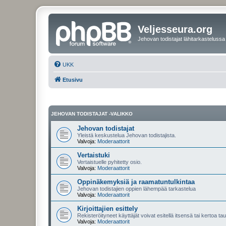
Veljesseura.org
Jehovan todistajat lähitarkastelussa
UKK
Etusivu
JEHOVAN TODISTAJAT -VALIKKO
Jehovan todistajat
Yleistä keskustelua Jehovan todistajista.
Valvoja:
Moderaattorit
Vertaistuki
Vertaistuelle pyhitetty osio.
Valvoja:
Moderaattorit
Oppinäkemyksiä ja raamatuntulkintaa
Jehovan todistajien oppien lähempää tarkastelua
Valvoja:
Moderaattorit
Kirjoittajien esittely
Rekisteröityneet käyttäjät voivat esitellä itsensä tai kertoa tau
Valvoja:
Moderaattorit