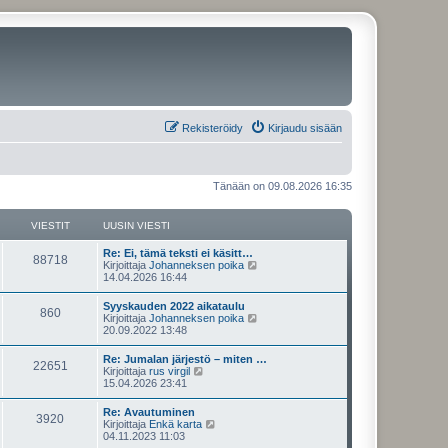
Rekisteröidy
Kirjaudu sisään
Tänään on 09.08.2026 16:35
VIESTIT
UUSIN VIESTI
U
Re: Ei, tämä teksti ei käsitt…
V
88718
u
N
Kirjoittaja
Johanneksen poika
s
ä
14.04.2026 16:44
i
i
y
n
t
U
Syyskauden 2022 aikataulu
e
V
860
v
ä
u
N
Kirjoittaja
Johanneksen poika
i
u
s
ä
20.09.2022 13:48
s
e
u
i
i
y
s
s
n
t
U
Re: Jumalan järjestö – miten …
t
i
t
e
V
22651
v
ä
u
N
Kirjoittaja
rus virgil
i
n
i
u
s
ä
15.04.2026 23:41
v
i
s
e
u
i
i
y
i
s
s
n
t
e
U
Re: Avautuminen
t
i
t
t
e
V
3920
v
ä
s
u
N
Kirjoittaja
Enkä karta
i
n
i
u
t
s
ä
04.11.2023 11:03
v
i
s
e
u
i
i
i
y