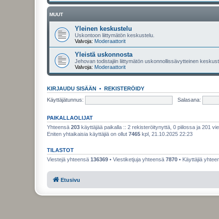
MUUT
Yleinen keskustelu
Uskontoon liittymätön keskustelu.
Valvoja:
Moderaattorit
Yleistä uskonnosta
Jehovan todistajiin liittymätön uskonnollissävytteinen keskuste
Valvoja:
Moderaattorit
KIRJAUDU SISÄÄN
•
REKISTERÖIDY
Käyttäjätunnus:
Salasana:
PAIKALLAOLIJAT
Yhteensä
203
käyttäjää paikalla :: 2 rekisteröitynyttä, 0 piilossa ja 201 vie
Eniten yhtaikaisia käyttäjiä on ollut
7465
kpl, 21.10.2025 22:23
TILASTOT
Viestejä yhteensä
136369
• Viestiketjuja yhteensä
7870
• Käyttäjiä yhte
Etusivu