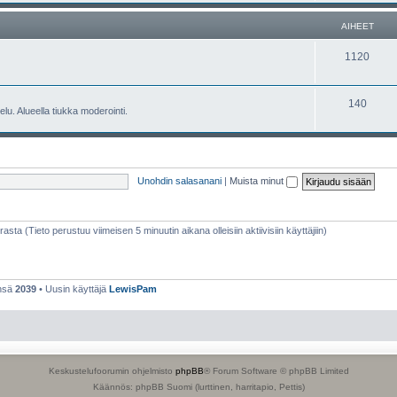
e
h
AIHEET
t
e
A
1120
e
i
t
h
A
140
lu. Alueella tiukka moderointi.
e
i
e
h
t
e
Unohdin salasanani
|
Muista minut
e
t
rasta (Tieto perustuu viimeisen 5 minuutin aikana olleisiin aktiivisiin käyttäjiin)
ensä
2039
• Uusin käyttäjä
LewisPam
Keskustelufoorumin ohjelmisto
phpBB
® Forum Software © phpBB Limited
Käännös: phpBB Suomi (lurttinen, harritapio, Pettis)