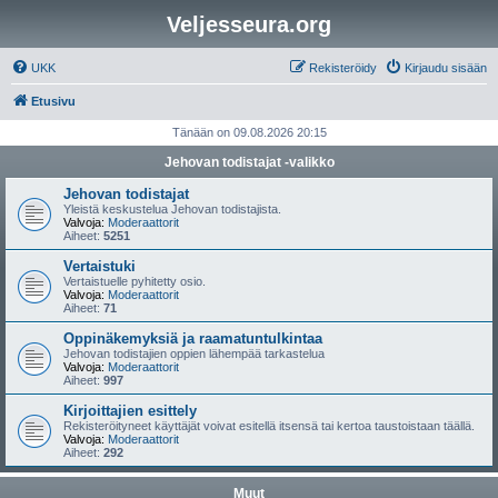
Veljesseura.org
UKK
Rekisteröidy
Kirjaudu sisään
Etusivu
Tänään on 09.08.2026 20:15
Jehovan todistajat -valikko
Jehovan todistajat
Yleistä keskustelua Jehovan todistajista.
Valvoja:
Moderaattorit
Aiheet:
5251
Vertaistuki
Vertaistuelle pyhitetty osio.
Valvoja:
Moderaattorit
Aiheet:
71
Oppinäkemyksiä ja raamatuntulkintaa
Jehovan todistajien oppien lähempää tarkastelua
Valvoja:
Moderaattorit
Aiheet:
997
Kirjoittajien esittely
Rekisteröityneet käyttäjät voivat esitellä itsensä tai kertoa taustoistaan täällä.
Valvoja:
Moderaattorit
Aiheet:
292
Muut