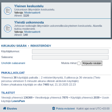
Yleinen keskustelu
Uskontoon liittymätön keskustelu.
Valvoja:
Moderaattorit
Aiheet:
1120
Yleistä uskonnosta
Jehovan todistajiin liittymätön uskonnollissävytteinen keskustelu. Alueella
tiukka moderointi.
Valvoja:
Moderaattorit
Aiheet:
140
KIRJAUDU SISÄÄN
•
REKISTERÖIDY
Käyttäjätunnus:
Salasana:
Unohdin salasanani
Muista minut
PAIKALLAOLIJAT
Yhteensä
38
käyttäjää paikalla :: 2 rekisteröitynyttä, 0 piilossa ja 36 vierasta (Tieto
perustuu viimeisen 5 minuutin aikana olleisiin aktiivisiin käyttäjiin)
Eniten yhtaikaisia käyttäjiä on ollut
7465
kpl, 21.10.2025 22:23
TILASTOT
Viestejä yhteensä
136369
• Viestiketjuja yhteensä
7870
• Käyttäjiä yhteensä
2039
• Uusin
käyttäjä
LewisPam
Etusivu
Poista evästeet
Kaikki ajat ovat
UTC+03:00