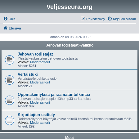
Veljesseura.org
UKK
Rekisteröidy
Kirjaudu sisään
Etusivu
Tänään on 09.08.2026 00:22
Jehovan todistajat -valikko
Jehovan todistajat
Yleistä keskustelua Jehovan todistajista.
Valvoja:
Moderaattorit
Aiheet:
5251
Vertaistuki
Vertaistuelle pyhitetty osio.
Valvoja:
Moderaattorit
Aiheet:
71
Oppinäkemyksiä ja raamatuntulkintaa
Jehovan todistajien oppien lähempää tarkastelua
Valvoja:
Moderaattorit
Aiheet:
997
Kirjoittajien esittely
Rekisteröityneet käyttäjät voivat esitellä itsensä tai kertoa taustoistaan täällä.
Valvoja:
Moderaattorit
Aiheet:
292
Muut