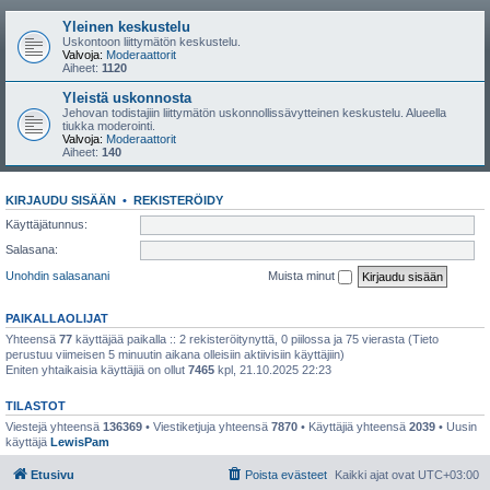
Yleinen keskustelu
Uskontoon liittymätön keskustelu.
Valvoja:
Moderaattorit
Aiheet:
1120
Yleistä uskonnosta
Jehovan todistajiin liittymätön uskonnollissävytteinen keskustelu. Alueella
tiukka moderointi.
Valvoja:
Moderaattorit
Aiheet:
140
KIRJAUDU SISÄÄN
•
REKISTERÖIDY
Käyttäjätunnus:
Salasana:
Unohdin salasanani
Muista minut
PAIKALLAOLIJAT
Yhteensä
77
käyttäjää paikalla :: 2 rekisteröitynyttä, 0 piilossa ja 75 vierasta (Tieto
perustuu viimeisen 5 minuutin aikana olleisiin aktiivisiin käyttäjiin)
Eniten yhtaikaisia käyttäjiä on ollut
7465
kpl, 21.10.2025 22:23
TILASTOT
Viestejä yhteensä
136369
• Viestiketjuja yhteensä
7870
• Käyttäjiä yhteensä
2039
• Uusin
käyttäjä
LewisPam
Etusivu
Poista evästeet
Kaikki ajat ovat
UTC+03:00