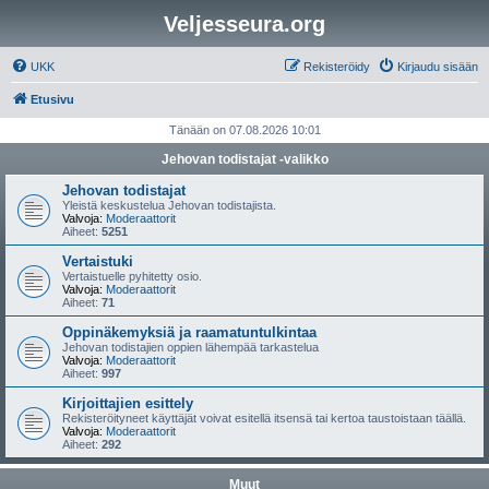
Veljesseura.org
UKK
Rekisteröidy
Kirjaudu sisään
Etusivu
Tänään on 07.08.2026 10:01
Jehovan todistajat -valikko
Jehovan todistajat
Yleistä keskustelua Jehovan todistajista.
Valvoja:
Moderaattorit
Aiheet:
5251
Vertaistuki
Vertaistuelle pyhitetty osio.
Valvoja:
Moderaattorit
Aiheet:
71
Oppinäkemyksiä ja raamatuntulkintaa
Jehovan todistajien oppien lähempää tarkastelua
Valvoja:
Moderaattorit
Aiheet:
997
Kirjoittajien esittely
Rekisteröityneet käyttäjät voivat esitellä itsensä tai kertoa taustoistaan täällä.
Valvoja:
Moderaattorit
Aiheet:
292
Muut