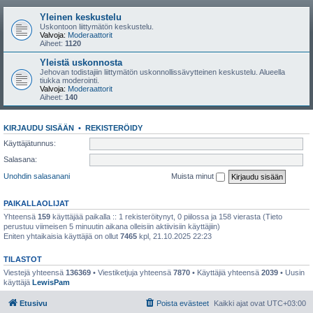
Yleinen keskustelu
Uskontoon liittymätön keskustelu.
Valvoja:
Moderaattorit
Aiheet:
1120
Yleistä uskonnosta
Jehovan todistajiin liittymätön uskonnollissävytteinen keskustelu. Alueella
tiukka moderointi.
Valvoja:
Moderaattorit
Aiheet:
140
KIRJAUDU SISÄÄN
•
REKISTERÖIDY
Käyttäjätunnus:
Salasana:
Unohdin salasanani
Muista minut
PAIKALLAOLIJAT
Yhteensä
159
käyttäjää paikalla :: 1 rekisteröitynyt, 0 piilossa ja 158 vierasta (Tieto
perustuu viimeisen 5 minuutin aikana olleisiin aktiivisiin käyttäjiin)
Eniten yhtaikaisia käyttäjiä on ollut
7465
kpl, 21.10.2025 22:23
TILASTOT
Viestejä yhteensä
136369
• Viestiketjuja yhteensä
7870
• Käyttäjiä yhteensä
2039
• Uusin
käyttäjä
LewisPam
Etusivu
Poista evästeet
Kaikki ajat ovat
UTC+03:00