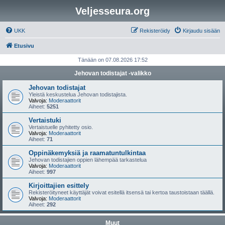
Veljesseura.org
UKK
Rekisteröidy
Kirjaudu sisään
Etusivu
Tänään on 07.08.2026 17:52
Jehovan todistajat -valikko
Jehovan todistajat
Yleistä keskustelua Jehovan todistajista.
Valvoja:
Moderaattorit
Aiheet:
5251
Vertaistuki
Vertaistuelle pyhitetty osio.
Valvoja:
Moderaattorit
Aiheet:
71
Oppinäkemyksiä ja raamatuntulkintaa
Jehovan todistajien oppien lähempää tarkastelua
Valvoja:
Moderaattorit
Aiheet:
997
Kirjoittajien esittely
Rekisteröityneet käyttäjät voivat esitellä itsensä tai kertoa taustoistaan täällä.
Valvoja:
Moderaattorit
Aiheet:
292
Muut