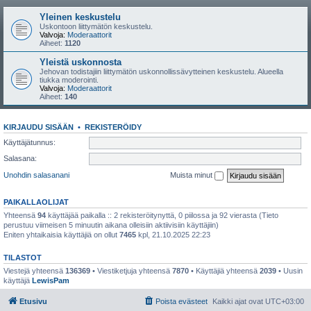
Yleinen keskustelu
Uskontoon liittymätön keskustelu.
Valvoja:
Moderaattorit
Aiheet:
1120
Yleistä uskonnosta
Jehovan todistajiin liittymätön uskonnollissävytteinen keskustelu. Alueella
tiukka moderointi.
Valvoja:
Moderaattorit
Aiheet:
140
KIRJAUDU SISÄÄN
•
REKISTERÖIDY
Käyttäjätunnus:
Salasana:
Unohdin salasanani
Muista minut
PAIKALLAOLIJAT
Yhteensä
94
käyttäjää paikalla :: 2 rekisteröitynyttä, 0 piilossa ja 92 vierasta (Tieto
perustuu viimeisen 5 minuutin aikana olleisiin aktiivisiin käyttäjiin)
Eniten yhtaikaisia käyttäjiä on ollut
7465
kpl, 21.10.2025 22:23
TILASTOT
Viestejä yhteensä
136369
• Viestiketjuja yhteensä
7870
• Käyttäjiä yhteensä
2039
• Uusin
käyttäjä
LewisPam
Etusivu
Poista evästeet
Kaikki ajat ovat
UTC+03:00