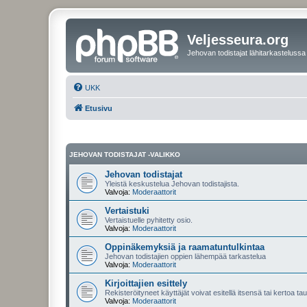
Veljesseura.org
Jehovan todistajat lähitarkastelussa
UKK
Etusivu
JEHOVAN TODISTAJAT -VALIKKO
Jehovan todistajat
Yleistä keskustelua Jehovan todistajista.
Valvoja:
Moderaattorit
Vertaistuki
Vertaistuelle pyhitetty osio.
Valvoja:
Moderaattorit
Oppinäkemyksiä ja raamatuntulkintaa
Jehovan todistajien oppien lähempää tarkastelua
Valvoja:
Moderaattorit
Kirjoittajien esittely
Rekisteröityneet käyttäjät voivat esitellä itsensä tai kertoa tau
Valvoja:
Moderaattorit