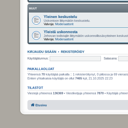
MUUT
Yleinen keskustelu
Uskontoon liittymätön keskustelu.
Valvoja:
Moderaattorit
Yleistä uskonnosta
Jehovan todistajiin liittymätön uskonnollissävytteinen keskuste
Valvoja:
Moderaattorit
KIRJAUDU SISÄÄN
•
REKISTERÖIDY
Käyttäjätunnus:
Salasana:
PAIKALLAOLIJAT
Yhteensä
70
käyttäjää paikalla :: 1 rekisteröitynyt, 0 piilossa ja 69 vierast
Eniten yhtaikaisia käyttäjiä on ollut
7465
kpl, 21.10.2025 22:23
TILASTOT
Viestejä yhteensä
136369
• Viestiketjuja yhteensä
7870
• Käyttäjiä yhte
Etusivu