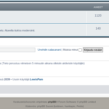
e
h
AIHEET
t
e
A
1120
e
i
t
h
A
140
lu. Alueella tiukka moderointi.
e
i
e
h
t
e
Unohdin salasanani
|
Muista minut
e
t
a (Tieto perustuu viimeisen 5 minuutin aikana olleisiin aktiivisiin käyttäjiin)
ensä
2039
• Uusin käyttäjä
LewisPam
Keskustelufoorumin ohjelmisto
phpBB
® Forum Software © phpBB Limited
Käännös: phpBB Suomi (lurttinen, harritapio, Pettis)