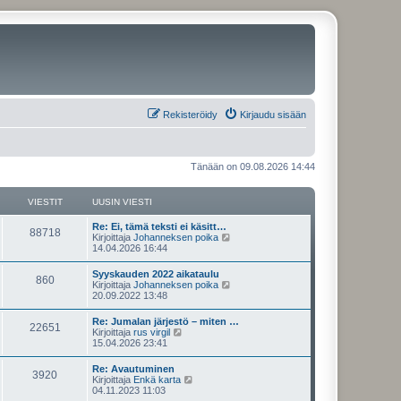
Rekisteröidy
Kirjaudu sisään
Tänään on 09.08.2026 14:44
VIESTIT
UUSIN VIESTI
U
Re: Ei, tämä teksti ei käsitt…
V
88718
u
N
Kirjoittaja
Johanneksen poika
s
ä
14.04.2026 16:44
i
i
y
n
t
U
Syyskauden 2022 aikataulu
e
V
860
v
ä
u
N
Kirjoittaja
Johanneksen poika
i
u
s
ä
20.09.2022 13:48
s
e
u
i
i
y
s
s
n
t
U
Re: Jumalan järjestö – miten …
t
i
t
e
V
22651
v
ä
u
N
Kirjoittaja
rus virgil
i
n
i
u
s
ä
15.04.2026 23:41
v
i
s
e
u
i
i
y
i
s
s
n
t
e
U
Re: Avautuminen
t
i
t
t
e
V
3920
v
ä
s
u
N
Kirjoittaja
Enkä karta
i
n
i
u
t
s
ä
04.11.2023 11:03
v
i
s
e
u
i
i
i
y