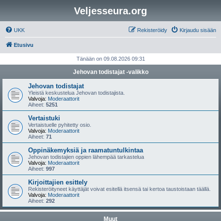
Veljesseura.org
UKK
Rekisteröidy
Kirjaudu sisään
Etusivu
Tänään on 09.08.2026 09:31
Jehovan todistajat -valikko
Jehovan todistajat
Yleistä keskustelua Jehovan todistajista.
Valvoja:
Moderaattorit
Aiheet:
5251
Vertaistuki
Vertaistuelle pyhitetty osio.
Valvoja:
Moderaattorit
Aiheet:
71
Oppinäkemyksiä ja raamatuntulkintaa
Jehovan todistajien oppien lähempää tarkastelua
Valvoja:
Moderaattorit
Aiheet:
997
Kirjoittajien esittely
Rekisteröityneet käyttäjät voivat esitellä itsensä tai kertoa taustoistaan täällä.
Valvoja:
Moderaattorit
Aiheet:
292
Muut