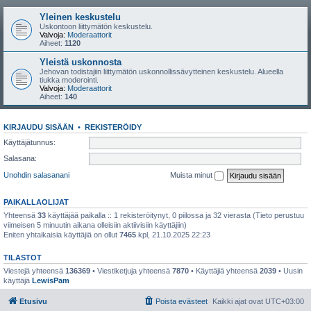
Yleinen keskustelu
Uskontoon liittymätön keskustelu.
Valvoja:
Moderaattorit
Aiheet:
1120
Yleistä uskonnosta
Jehovan todistajiin liittymätön uskonnollissävytteinen keskustelu. Alueella
tiukka moderointi.
Valvoja:
Moderaattorit
Aiheet:
140
KIRJAUDU SISÄÄN
•
REKISTERÖIDY
Käyttäjätunnus:
Salasana:
Unohdin salasanani
Muista minut
PAIKALLAOLIJAT
Yhteensä
33
käyttäjää paikalla :: 1 rekisteröitynyt, 0 piilossa ja 32 vierasta (Tieto perustuu
viimeisen 5 minuutin aikana olleisiin aktiivisiin käyttäjiin)
Eniten yhtaikaisia käyttäjiä on ollut
7465
kpl, 21.10.2025 22:23
TILASTOT
Viestejä yhteensä
136369
• Viestiketjuja yhteensä
7870
• Käyttäjiä yhteensä
2039
• Uusin
käyttäjä
LewisPam
Etusivu
Poista evästeet
Kaikki ajat ovat
UTC+03:00