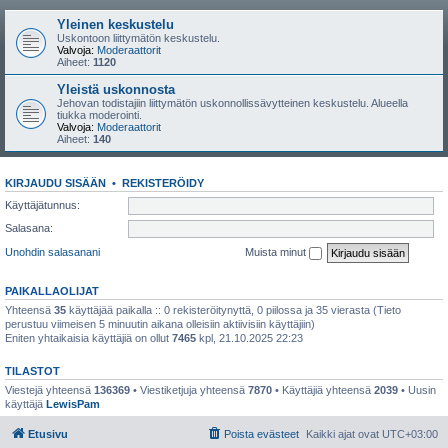
Yleinen keskustelu
Uskontoon liittymätön keskustelu.
Valvoja:
Moderaattorit
Aiheet:
1120
Yleistä uskonnosta
Jehovan todistajiin liittymätön uskonnollissävytteinen keskustelu. Alueella
tiukka moderointi.
Valvoja:
Moderaattorit
Aiheet:
140
KIRJAUDU SISÄÄN
•
REKISTERÖIDY
Käyttäjätunnus:
Salasana:
Unohdin salasanani
Muista minut
PAIKALLAOLIJAT
Yhteensä
35
käyttäjää paikalla :: 0 rekisteröitynyttä, 0 piilossa ja 35 vierasta (Tieto
perustuu viimeisen 5 minuutin aikana olleisiin aktiivisiin käyttäjiin)
Eniten yhtaikaisia käyttäjiä on ollut
7465
kpl, 21.10.2025 22:23
TILASTOT
Viestejä yhteensä
136369
• Viestiketjuja yhteensä
7870
• Käyttäjiä yhteensä
2039
• Uusin
käyttäjä
LewisPam
Etusivu
Poista evästeet
Kaikki ajat ovat
UTC+03:00