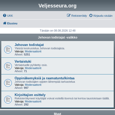
Veljesseura.org
UKK
Rekisteröidy
Kirjaudu sisään
Etusivu
Tänään on 08.08.2026 12:48
Jehovan todistajat -valikko
Jehovan todistajat
Yleistä keskustelua Jehovan todistajista.
Valvoja:
Moderaattorit
Aiheet:
5251
Vertaistuki
Vertaistuelle pyhitetty osio.
Valvoja:
Moderaattorit
Aiheet:
71
Oppinäkemyksiä ja raamatuntulkintaa
Jehovan todistajien oppien lähempää tarkastelua
Valvoja:
Moderaattorit
Aiheet:
997
Kirjoittajien esittely
Rekisteröityneet käyttäjät voivat esitellä itsensä tai kertoa taustoistaan täällä.
Valvoja:
Moderaattorit
Aiheet:
292
Muut