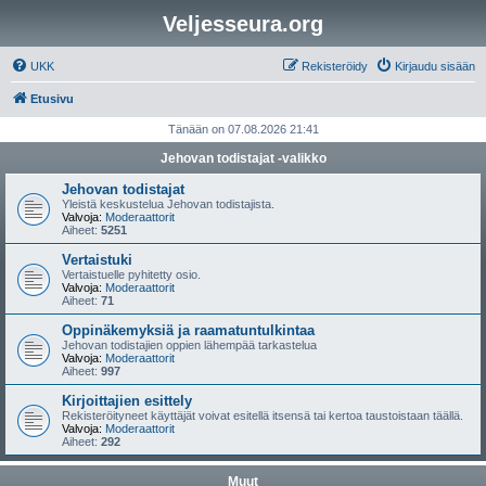
Veljesseura.org
UKK
Rekisteröidy
Kirjaudu sisään
Etusivu
Tänään on 07.08.2026 21:41
Jehovan todistajat -valikko
Jehovan todistajat
Yleistä keskustelua Jehovan todistajista.
Valvoja:
Moderaattorit
Aiheet:
5251
Vertaistuki
Vertaistuelle pyhitetty osio.
Valvoja:
Moderaattorit
Aiheet:
71
Oppinäkemyksiä ja raamatuntulkintaa
Jehovan todistajien oppien lähempää tarkastelua
Valvoja:
Moderaattorit
Aiheet:
997
Kirjoittajien esittely
Rekisteröityneet käyttäjät voivat esitellä itsensä tai kertoa taustoistaan täällä.
Valvoja:
Moderaattorit
Aiheet:
292
Muut