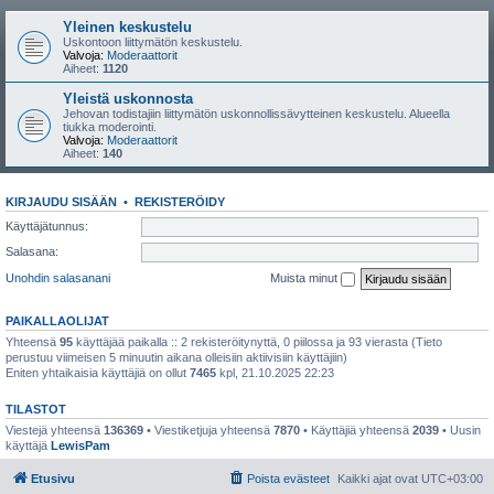
Yleinen keskustelu
Uskontoon liittymätön keskustelu.
Valvoja:
Moderaattorit
Aiheet:
1120
Yleistä uskonnosta
Jehovan todistajiin liittymätön uskonnollissävytteinen keskustelu. Alueella
tiukka moderointi.
Valvoja:
Moderaattorit
Aiheet:
140
KIRJAUDU SISÄÄN
•
REKISTERÖIDY
Käyttäjätunnus:
Salasana:
Unohdin salasanani
Muista minut
PAIKALLAOLIJAT
Yhteensä
95
käyttäjää paikalla :: 2 rekisteröitynyttä, 0 piilossa ja 93 vierasta (Tieto
perustuu viimeisen 5 minuutin aikana olleisiin aktiivisiin käyttäjiin)
Eniten yhtaikaisia käyttäjiä on ollut
7465
kpl, 21.10.2025 22:23
TILASTOT
Viestejä yhteensä
136369
• Viestiketjuja yhteensä
7870
• Käyttäjiä yhteensä
2039
• Uusin
käyttäjä
LewisPam
Etusivu
Poista evästeet
Kaikki ajat ovat
UTC+03:00