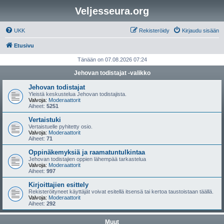
Veljesseura.org
UKK
Rekisteröidy
Kirjaudu sisään
Etusivu
Tänään on 07.08.2026 07:24
Jehovan todistajat -valikko
Jehovan todistajat
Yleistä keskustelua Jehovan todistajista.
Valvoja:
Moderaattorit
Aiheet:
5251
Vertaistuki
Vertaistuelle pyhitetty osio.
Valvoja:
Moderaattorit
Aiheet:
71
Oppinäkemyksiä ja raamatuntulkintaa
Jehovan todistajien oppien lähempää tarkastelua
Valvoja:
Moderaattorit
Aiheet:
997
Kirjoittajien esittely
Rekisteröityneet käyttäjät voivat esitellä itsensä tai kertoa taustoistaan täällä.
Valvoja:
Moderaattorit
Aiheet:
292
Muut