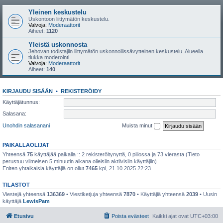
Yleinen keskustelu
Uskontoon liittymätön keskustelu.
Valvoja:
Moderaattorit
Aiheet:
1120
Yleistä uskonnosta
Jehovan todistajiin liittymätön uskonnollissävytteinen keskustelu. Alueella
tiukka moderointi.
Valvoja:
Moderaattorit
Aiheet:
140
KIRJAUDU SISÄÄN
•
REKISTERÖIDY
Käyttäjätunnus:
Salasana:
Unohdin salasanani
Muista minut
PAIKALLAOLIJAT
Yhteensä
75
käyttäjää paikalla :: 2 rekisteröitynyttä, 0 piilossa ja 73 vierasta (Tieto
perustuu viimeisen 5 minuutin aikana olleisiin aktiivisiin käyttäjiin)
Eniten yhtaikaisia käyttäjiä on ollut
7465
kpl, 21.10.2025 22:23
TILASTOT
Viestejä yhteensä
136369
• Viestiketjuja yhteensä
7870
• Käyttäjiä yhteensä
2039
• Uusin
käyttäjä
LewisPam
Etusivu
Poista evästeet
Kaikki ajat ovat
UTC+03:00