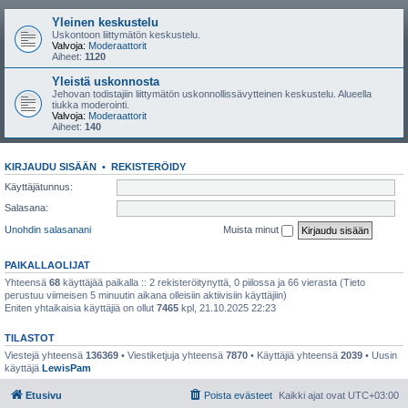
Yleinen keskustelu
Uskontoon liittymätön keskustelu.
Valvoja:
Moderaattorit
Aiheet:
1120
Yleistä uskonnosta
Jehovan todistajiin liittymätön uskonnollissävytteinen keskustelu. Alueella
tiukka moderointi.
Valvoja:
Moderaattorit
Aiheet:
140
KIRJAUDU SISÄÄN
•
REKISTERÖIDY
Käyttäjätunnus:
Salasana:
Unohdin salasanani
Muista minut
PAIKALLAOLIJAT
Yhteensä
68
käyttäjää paikalla :: 2 rekisteröitynyttä, 0 piilossa ja 66 vierasta (Tieto
perustuu viimeisen 5 minuutin aikana olleisiin aktiivisiin käyttäjiin)
Eniten yhtaikaisia käyttäjiä on ollut
7465
kpl, 21.10.2025 22:23
TILASTOT
Viestejä yhteensä
136369
• Viestiketjuja yhteensä
7870
• Käyttäjiä yhteensä
2039
• Uusin
käyttäjä
LewisPam
Etusivu
Poista evästeet
Kaikki ajat ovat
UTC+03:00