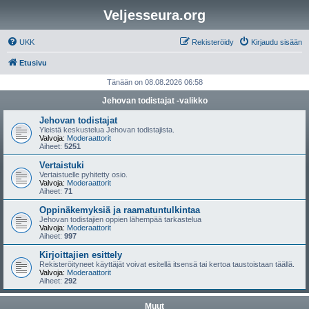
Veljesseura.org
UKK
Rekisteröidy
Kirjaudu sisään
Etusivu
Tänään on 08.08.2026 06:58
Jehovan todistajat -valikko
Jehovan todistajat
Yleistä keskustelua Jehovan todistajista.
Valvoja:
Moderaattorit
Aiheet:
5251
Vertaistuki
Vertaistuelle pyhitetty osio.
Valvoja:
Moderaattorit
Aiheet:
71
Oppinäkemyksiä ja raamatuntulkintaa
Jehovan todistajien oppien lähempää tarkastelua
Valvoja:
Moderaattorit
Aiheet:
997
Kirjoittajien esittely
Rekisteröityneet käyttäjät voivat esitellä itsensä tai kertoa taustoistaan täällä.
Valvoja:
Moderaattorit
Aiheet:
292
Muut