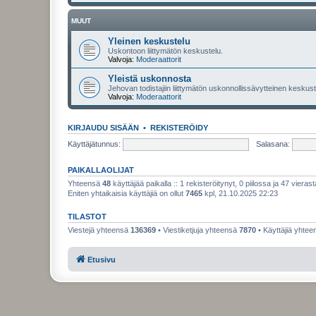
MUUT
Yleinen keskustelu
Uskontoon liittymätön keskustelu.
Valvoja:
Moderaattorit
Yleistä uskonnosta
Jehovan todistajiin liittymätön uskonnollissävytteinen keskuste
Valvoja:
Moderaattorit
KIRJAUDU SISÄÄN
•
REKISTERÖIDY
Käyttäjätunnus:
Salasana:
PAIKALLAOLIJAT
Yhteensä
48
käyttäjää paikalla :: 1 rekisteröitynyt, 0 piilossa ja 47 vierast
Eniten yhtaikaisia käyttäjiä on ollut
7465
kpl, 21.10.2025 22:23
TILASTOT
Viestejä yhteensä
136369
• Viestiketjuja yhteensä
7870
• Käyttäjiä yhte
Etusivu