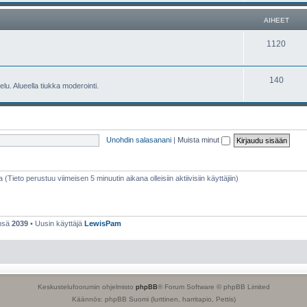
e
h
AIHEET
t
e
A
1120
e
i
t
h
A
140
lu. Alueella tiukka moderointi.
e
i
e
h
t
e
Unohdin salasanani
|
Muista minut
e
t
a (Tieto perustuu viimeisen 5 minuutin aikana olleisiin aktiivisiin käyttäjiin)
ensä
2039
• Uusin käyttäjä
LewisPam
Keskustelufoorumin ohjelmisto
phpBB
® Forum Software © phpBB Limited
Käännös: phpBB Suomi (lurttinen, harritapio, Pettis)