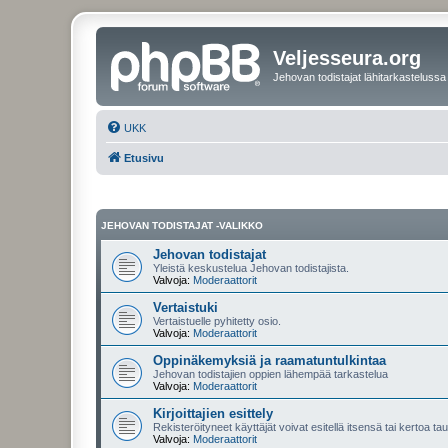
Veljesseura.org
Jehovan todistajat lähitarkastelussa
UKK
Etusivu
JEHOVAN TODISTAJAT -VALIKKO
Jehovan todistajat
Yleistä keskustelua Jehovan todistajista.
Valvoja:
Moderaattorit
Vertaistuki
Vertaistuelle pyhitetty osio.
Valvoja:
Moderaattorit
Oppinäkemyksiä ja raamatuntulkintaa
Jehovan todistajien oppien lähempää tarkastelua
Valvoja:
Moderaattorit
Kirjoittajien esittely
Rekisteröityneet käyttäjät voivat esitellä itsensä tai kertoa tau
Valvoja:
Moderaattorit