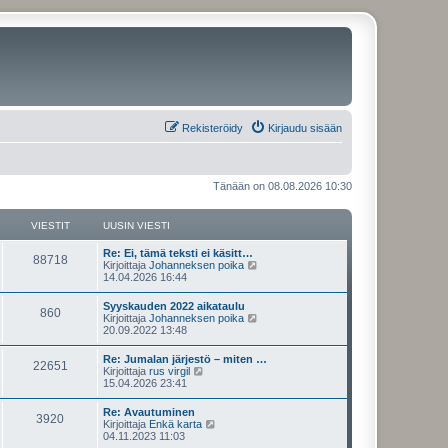
Rekisteröidy
Kirjaudu sisään
Tänään on 08.08.2026 10:30
VIESTIT
UUSIN VIESTI
U
Re: Ei, tämä teksti ei käsitt…
V
88718
u
N
Kirjoittaja
Johanneksen poika
s
ä
14.04.2026 16:44
i
i
y
n
t
U
Syyskauden 2022 aikataulu
e
V
860
v
ä
u
N
Kirjoittaja
Johanneksen poika
i
u
s
ä
20.09.2022 13:48
s
e
u
i
i
y
s
s
n
t
U
Re: Jumalan järjestö – miten …
t
i
t
e
V
22651
v
ä
u
N
Kirjoittaja
rus virgil
i
n
i
u
s
ä
15.04.2026 23:41
v
i
s
e
u
i
i
y
i
s
s
n
t
e
U
Re: Avautuminen
t
i
t
t
e
V
3920
v
ä
s
u
N
Kirjoittaja
Enkä karta
i
n
i
u
t
s
ä
04.11.2023 11:03
v
i
s
e
u
i
i
i
y