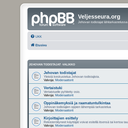
Veljesseura.org
Jehovan todistajat lähitarkastelussa
UKK
Etusivu
JEHOVAN TODISTAJAT -VALIKKO
Jehovan todistajat
Yleistä keskustelua Jehovan todistajista.
Valvoja:
Moderaattorit
Vertaistuki
Vertaistuelle pyhitetty osio.
Valvoja:
Moderaattorit
Oppinäkemyksiä ja raamatuntulkintaa
Jehovan todistajien oppien lähempää tarkastelua
Valvoja:
Moderaattorit
Kirjoittajien esittely
Rekisteröityneet käyttäjät voivat esitellä itsensä tai kertoa tau
Valvoja:
Moderaattorit