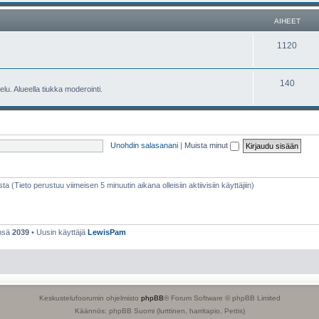
e
h
AIHEET
t
e
A
1120
e
i
t
h
A
140
lu. Alueella tiukka moderointi.
e
i
e
h
t
e
Unohdin salasanani
|
Muista minut
e
t
sta (Tieto perustuu viimeisen 5 minuutin aikana olleisiin aktiivisiin käyttäjiin)
ensä
2039
• Uusin käyttäjä
LewisPam
Keskustelufoorumin ohjelmisto
phpBB
® Forum Software © phpBB Limited
Käännös: phpBB Suomi (lurttinen, harritapio, Pettis)