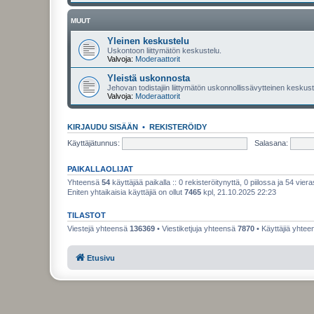
MUUT
Yleinen keskustelu
Uskontoon liittymätön keskustelu.
Valvoja:
Moderaattorit
Yleistä uskonnosta
Jehovan todistajiin liittymätön uskonnollissävytteinen keskuste
Valvoja:
Moderaattorit
KIRJAUDU SISÄÄN
•
REKISTERÖIDY
Käyttäjätunnus:
Salasana:
PAIKALLAOLIJAT
Yhteensä
54
käyttäjää paikalla :: 0 rekisteröitynyttä, 0 piilossa ja 54 viera
Eniten yhtaikaisia käyttäjiä on ollut
7465
kpl, 21.10.2025 22:23
TILASTOT
Viestejä yhteensä
136369
• Viestiketjuja yhteensä
7870
• Käyttäjiä yhte
Etusivu