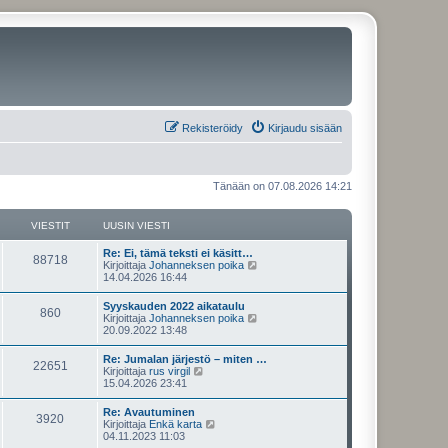
Rekisteröidy
Kirjaudu sisään
Tänään on 07.08.2026 14:21
VIESTIT
UUSIN VIESTI
U
Re: Ei, tämä teksti ei käsitt…
V
88718
u
N
Kirjoittaja
Johanneksen poika
s
ä
14.04.2026 16:44
i
i
y
n
t
U
Syyskauden 2022 aikataulu
e
V
860
v
ä
u
N
Kirjoittaja
Johanneksen poika
i
u
s
ä
20.09.2022 13:48
s
e
u
i
i
y
s
s
n
t
U
Re: Jumalan järjestö – miten …
t
i
t
e
V
22651
v
ä
u
N
Kirjoittaja
rus virgil
i
n
i
u
s
ä
15.04.2026 23:41
v
i
s
e
u
i
i
y
i
s
s
n
t
e
U
Re: Avautuminen
t
i
t
t
e
V
3920
v
ä
s
u
N
Kirjoittaja
Enkä karta
i
n
i
u
t
s
ä
04.11.2023 11:03
v
i
s
e
u
i
i
i
y