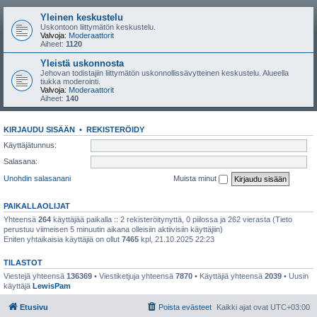
Yleinen keskustelu
Uskontoon liittymätön keskustelu.
Valvoja:
Moderaattorit
Aiheet:
1120
Yleistä uskonnosta
Jehovan todistajiin liittymätön uskonnollissävytteinen keskustelu. Alueella
tiukka moderointi.
Valvoja:
Moderaattorit
Aiheet:
140
KIRJAUDU SISÄÄN
•
REKISTERÖIDY
Käyttäjätunnus:
Salasana:
Unohdin salasanani
Muista minut
PAIKALLAOLIJAT
Yhteensä
264
käyttäjää paikalla :: 2 rekisteröitynyttä, 0 piilossa ja 262 vierasta (Tieto
perustuu viimeisen 5 minuutin aikana olleisiin aktiivisiin käyttäjiin)
Eniten yhtaikaisia käyttäjiä on ollut
7465
kpl, 21.10.2025 22:23
TILASTOT
Viestejä yhteensä
136369
• Viestiketjuja yhteensä
7870
• Käyttäjiä yhteensä
2039
• Uusin
käyttäjä
LewisPam
Etusivu
Poista evästeet
Kaikki ajat ovat
UTC+03:00