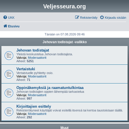
Veljesseura.org
UKK
Rekisteröidy
Kirjaudu sisään
Etusivu
Tänään on 07.08.2026 09:46
Jehovan todistajat -valikko
Jehovan todistajat
Yleistä keskustelua Jehovan todistajista.
Valvoja:
Moderaattorit
Aiheet:
5251
Vertaistuki
Vertaistuelle pyhitetty osio.
Valvoja:
Moderaattorit
Aiheet:
71
Oppinäkemyksiä ja raamatuntulkintaa
Jehovan todistajien oppien lähempää tarkastelua
Valvoja:
Moderaattorit
Aiheet:
997
Kirjoittajien esittely
Rekisteröityneet käyttäjät voivat esitellä itsensä tai kertoa taustoistaan täällä.
Valvoja:
Moderaattorit
Aiheet:
292
Muut