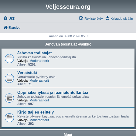
Veljesseura.org
UKK
Rekisteröidy
Kirjaudu sisään
Etusivu
Tänään on 09.08.2026 05:33
Jehovan todistajat -valikko
Jehovan todistajat
Yleistä keskustelua Jehovan todistajista.
Valvoja:
Moderaattorit
Aiheet:
5251
Vertaistuki
Vertaistuelle pyhitetty osio.
Valvoja:
Moderaattorit
Aiheet:
71
Oppinäkemyksiä ja raamatuntulkintaa
Jehovan todistajien oppien lähempää tarkastelua
Valvoja:
Moderaattorit
Aiheet:
997
Kirjoittajien esittely
Rekisteröityneet käyttäjät voivat esitellä itsensä tai kertoa taustoistaan täällä.
Valvoja:
Moderaattorit
Aiheet:
292
Muut