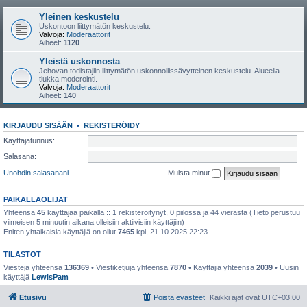
Yleinen keskustelu
Uskontoon liittymätön keskustelu.
Valvoja:
Moderaattorit
Aiheet:
1120
Yleistä uskonnosta
Jehovan todistajiin liittymätön uskonnollissävytteinen keskustelu. Alueella
tiukka moderointi.
Valvoja:
Moderaattorit
Aiheet:
140
KIRJAUDU SISÄÄN
•
REKISTERÖIDY
Käyttäjätunnus:
Salasana:
Unohdin salasanani
Muista minut
PAIKALLAOLIJAT
Yhteensä
45
käyttäjää paikalla :: 1 rekisteröitynyt, 0 piilossa ja 44 vierasta (Tieto perustuu
viimeisen 5 minuutin aikana olleisiin aktiivisiin käyttäjiin)
Eniten yhtaikaisia käyttäjiä on ollut
7465
kpl, 21.10.2025 22:23
TILASTOT
Viestejä yhteensä
136369
• Viestiketjuja yhteensä
7870
• Käyttäjiä yhteensä
2039
• Uusin
käyttäjä
LewisPam
Etusivu
Poista evästeet
Kaikki ajat ovat
UTC+03:00