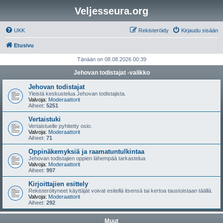
Veljesseura.org
UKK
Rekisteröidy
Kirjaudu sisään
Etusivu
Tänään on 08.08.2026 00:39
Jehovan todistajat -valikko
Jehovan todistajat
Yleistä keskustelua Jehovan todistajista.
Valvoja:
Moderaattorit
Aiheet:
5251
Vertaistuki
Vertaistuelle pyhitetty osio.
Valvoja:
Moderaattorit
Aiheet:
71
Oppinäkemyksiä ja raamatuntulkintaa
Jehovan todistajien oppien lähempää tarkastelua
Valvoja:
Moderaattorit
Aiheet:
997
Kirjoittajien esittely
Rekisteröityneet käyttäjät voivat esitellä itsensä tai kertoa taustoistaan täällä.
Valvoja:
Moderaattorit
Aiheet:
292
Muut