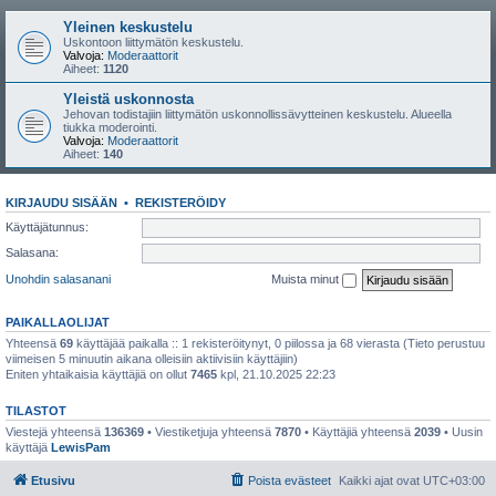
Yleinen keskustelu
Uskontoon liittymätön keskustelu.
Valvoja:
Moderaattorit
Aiheet:
1120
Yleistä uskonnosta
Jehovan todistajiin liittymätön uskonnollissävytteinen keskustelu. Alueella
tiukka moderointi.
Valvoja:
Moderaattorit
Aiheet:
140
KIRJAUDU SISÄÄN
•
REKISTERÖIDY
Käyttäjätunnus:
Salasana:
Unohdin salasanani
Muista minut
PAIKALLAOLIJAT
Yhteensä
69
käyttäjää paikalla :: 1 rekisteröitynyt, 0 piilossa ja 68 vierasta (Tieto perustuu
viimeisen 5 minuutin aikana olleisiin aktiivisiin käyttäjiin)
Eniten yhtaikaisia käyttäjiä on ollut
7465
kpl, 21.10.2025 22:23
TILASTOT
Viestejä yhteensä
136369
• Viestiketjuja yhteensä
7870
• Käyttäjiä yhteensä
2039
• Uusin
käyttäjä
LewisPam
Etusivu
Poista evästeet
Kaikki ajat ovat
UTC+03:00