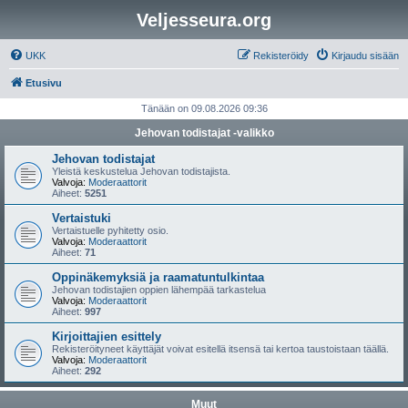
Veljesseura.org
UKK
Rekisteröidy
Kirjaudu sisään
Etusivu
Tänään on 09.08.2026 09:36
Jehovan todistajat -valikko
Jehovan todistajat
Yleistä keskustelua Jehovan todistajista.
Valvoja:
Moderaattorit
Aiheet:
5251
Vertaistuki
Vertaistuelle pyhitetty osio.
Valvoja:
Moderaattorit
Aiheet:
71
Oppinäkemyksiä ja raamatuntulkintaa
Jehovan todistajien oppien lähempää tarkastelua
Valvoja:
Moderaattorit
Aiheet:
997
Kirjoittajien esittely
Rekisteröityneet käyttäjät voivat esitellä itsensä tai kertoa taustoistaan täällä.
Valvoja:
Moderaattorit
Aiheet:
292
Muut