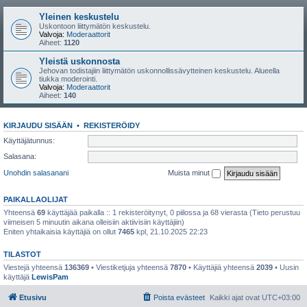
Yleinen keskustelu
Uskontoon liittymätön keskustelu.
Valvoja:
Moderaattorit
Aiheet:
1120
Yleistä uskonnosta
Jehovan todistajiin liittymätön uskonnollissävytteinen keskustelu. Alueella
tiukka moderointi.
Valvoja:
Moderaattorit
Aiheet:
140
KIRJAUDU SISÄÄN
•
REKISTERÖIDY
Käyttäjätunnus:
Salasana:
Unohdin salasanani
Muista minut
PAIKALLAOLIJAT
Yhteensä
69
käyttäjää paikalla :: 1 rekisteröitynyt, 0 piilossa ja 68 vierasta (Tieto perustuu
viimeisen 5 minuutin aikana olleisiin aktiivisiin käyttäjiin)
Eniten yhtaikaisia käyttäjiä on ollut
7465
kpl, 21.10.2025 22:23
TILASTOT
Viestejä yhteensä
136369
• Viestiketjuja yhteensä
7870
• Käyttäjiä yhteensä
2039
• Uusin
käyttäjä
LewisPam
Etusivu
Poista evästeet
Kaikki ajat ovat
UTC+03:00