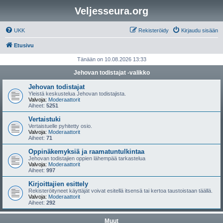
Veljesseura.org
UKK
Rekisteröidy
Kirjaudu sisään
Etusivu
Tänään on 10.08.2026 13:33
Jehovan todistajat -valikko
Jehovan todistajat
Yleistä keskustelua Jehovan todistajista.
Valvoja:
Moderaattorit
Aiheet:
5251
Vertaistuki
Vertaistuelle pyhitetty osio.
Valvoja:
Moderaattorit
Aiheet:
71
Oppinäkemyksiä ja raamatuntulkintaa
Jehovan todistajien oppien lähempää tarkastelua
Valvoja:
Moderaattorit
Aiheet:
997
Kirjoittajien esittely
Rekisteröityneet käyttäjät voivat esitellä itsensä tai kertoa taustoistaan täällä.
Valvoja:
Moderaattorit
Aiheet:
292
Muut