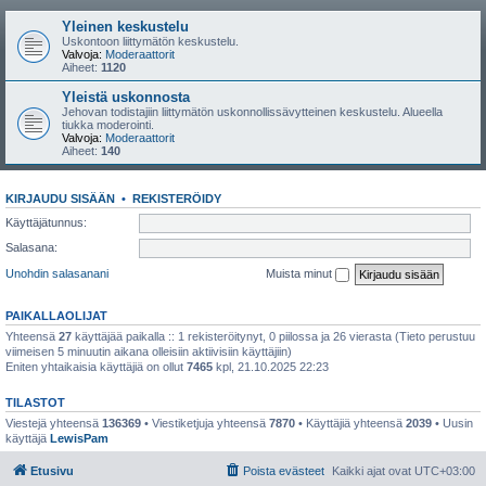
Yleinen keskustelu
Uskontoon liittymätön keskustelu.
Valvoja:
Moderaattorit
Aiheet:
1120
Yleistä uskonnosta
Jehovan todistajiin liittymätön uskonnollissävytteinen keskustelu. Alueella
tiukka moderointi.
Valvoja:
Moderaattorit
Aiheet:
140
KIRJAUDU SISÄÄN
•
REKISTERÖIDY
Käyttäjätunnus:
Salasana:
Unohdin salasanani
Muista minut
PAIKALLAOLIJAT
Yhteensä
27
käyttäjää paikalla :: 1 rekisteröitynyt, 0 piilossa ja 26 vierasta (Tieto perustuu
viimeisen 5 minuutin aikana olleisiin aktiivisiin käyttäjiin)
Eniten yhtaikaisia käyttäjiä on ollut
7465
kpl, 21.10.2025 22:23
TILASTOT
Viestejä yhteensä
136369
• Viestiketjuja yhteensä
7870
• Käyttäjiä yhteensä
2039
• Uusin
käyttäjä
LewisPam
Etusivu
Poista evästeet
Kaikki ajat ovat
UTC+03:00