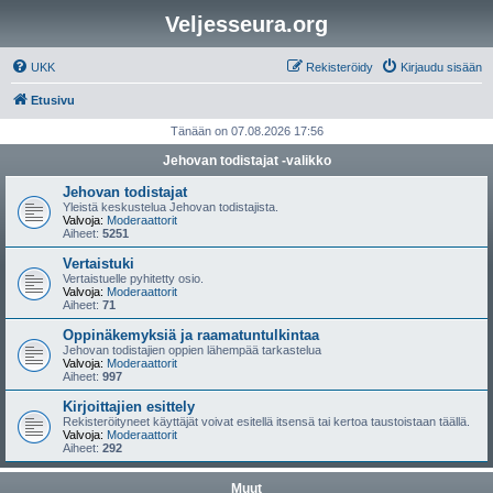
Veljesseura.org
UKK
Rekisteröidy
Kirjaudu sisään
Etusivu
Tänään on 07.08.2026 17:56
Jehovan todistajat -valikko
Jehovan todistajat
Yleistä keskustelua Jehovan todistajista.
Valvoja:
Moderaattorit
Aiheet:
5251
Vertaistuki
Vertaistuelle pyhitetty osio.
Valvoja:
Moderaattorit
Aiheet:
71
Oppinäkemyksiä ja raamatuntulkintaa
Jehovan todistajien oppien lähempää tarkastelua
Valvoja:
Moderaattorit
Aiheet:
997
Kirjoittajien esittely
Rekisteröityneet käyttäjät voivat esitellä itsensä tai kertoa taustoistaan täällä.
Valvoja:
Moderaattorit
Aiheet:
292
Muut