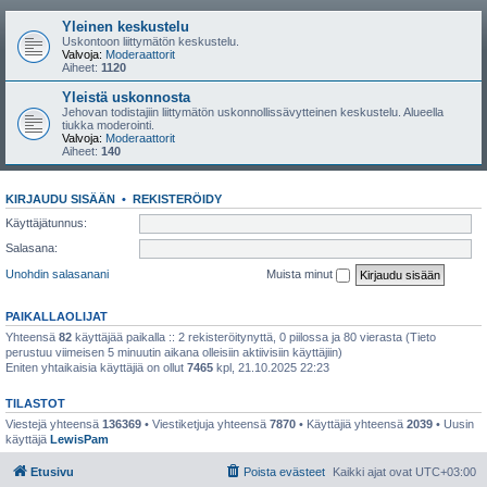
Yleinen keskustelu
Uskontoon liittymätön keskustelu.
Valvoja:
Moderaattorit
Aiheet:
1120
Yleistä uskonnosta
Jehovan todistajiin liittymätön uskonnollissävytteinen keskustelu. Alueella
tiukka moderointi.
Valvoja:
Moderaattorit
Aiheet:
140
KIRJAUDU SISÄÄN
•
REKISTERÖIDY
Käyttäjätunnus:
Salasana:
Unohdin salasanani
Muista minut
PAIKALLAOLIJAT
Yhteensä
82
käyttäjää paikalla :: 2 rekisteröitynyttä, 0 piilossa ja 80 vierasta (Tieto
perustuu viimeisen 5 minuutin aikana olleisiin aktiivisiin käyttäjiin)
Eniten yhtaikaisia käyttäjiä on ollut
7465
kpl, 21.10.2025 22:23
TILASTOT
Viestejä yhteensä
136369
• Viestiketjuja yhteensä
7870
• Käyttäjiä yhteensä
2039
• Uusin
käyttäjä
LewisPam
Etusivu
Poista evästeet
Kaikki ajat ovat
UTC+03:00