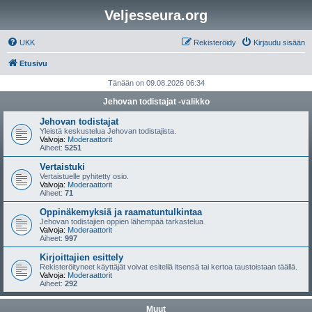
Veljesseura.org
UKK
Rekisteröidy
Kirjaudu sisään
Etusivu
Tänään on 09.08.2026 06:34
Jehovan todistajat -valikko
Jehovan todistajat
Yleistä keskustelua Jehovan todistajista.
Valvoja:
Moderaattorit
Aiheet:
5251
Vertaistuki
Vertaistuelle pyhitetty osio.
Valvoja:
Moderaattorit
Aiheet:
71
Oppinäkemyksiä ja raamatuntulkintaa
Jehovan todistajien oppien lähempää tarkastelua
Valvoja:
Moderaattorit
Aiheet:
997
Kirjoittajien esittely
Rekisteröityneet käyttäjät voivat esitellä itsensä tai kertoa taustoistaan täällä.
Valvoja:
Moderaattorit
Aiheet:
292
Muut