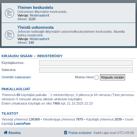
Yleinen keskustelu
Uskontoon liittymätön keskustelu.
Valvoja:
Moderaattorit
Aiheet:
1120
Yleistä uskonnosta
Jehovan todistajiin liittymätön uskonnollissävytteinen keskustelu. Alueella
tiukka moderointi.
Valvoja:
Moderaattorit
Aiheet:
140
KIRJAUDU SISÄÄN
•
REKISTERÖIDY
Käyttäjätunnus:
Salasana:
Unohdin salasanani
Muista minut
PAIKALLAOLIJAT
Yhteensä
65
käyttäjää paikalla :: 1 rekisteröitynyt, 0 piilossa ja 64 vierasta (Tieto perustuu
viimeisen 5 minuutin aikana olleisiin aktiivisiin käyttäjiin)
Eniten yhtaikaisia käyttäjiä on ollut
7465
kpl, 21.10.2025 22:23
TILASTOT
Viestejä yhteensä
136369
• Viestiketjuja yhteensä
7870
• Käyttäjiä yhteensä
2039
• Uusin
käyttäjä
LewisPam
Etusivu
Poista evästeet
Kaikki ajat ovat
UTC+03:00