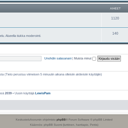
e
h
AIHEET
t
e
A
1120
e
i
t
h
A
140
lu. Alueella tiukka moderointi.
e
i
e
h
t
e
Unohdin salasanani
|
Muista minut
e
t
sta (Tieto perustuu viimeisen 5 minuutin aikana olleisiin aktiivisiin käyttäjiin)
ensä
2039
• Uusin käyttäjä
LewisPam
Keskustelufoorumin ohjelmisto
phpBB
® Forum Software © phpBB Limited
Käännös: phpBB Suomi (lurttinen, harritapio, Pettis)