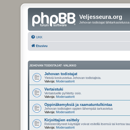
Veljesseura.org
Jehovan todistajat lähitarkastelussa
UKK
Etusivu
JEHOVAN TODISTAJAT -VALIKKO
Jehovan todistajat
Yleistä keskustelua Jehovan todistajista.
Valvoja:
Moderaattorit
Vertaistuki
Vertaistuelle pyhitetty osio.
Valvoja:
Moderaattorit
Oppinäkemyksiä ja raamatuntulkintaa
Jehovan todistajien oppien lähempää tarkastelua
Valvoja:
Moderaattorit
Kirjoittajien esittely
Rekisteröityneet käyttäjät voivat esitellä itsensä tai kertoa tau
Valvoja:
Moderaattorit