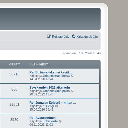
Rekisteröidy
Kirjaudu sisään
Tänään on 07.08.2026 18:49
VIESTIT
UUSIN VIESTI
U
Re: Ei, tämä teksti ei käsitt…
V
88718
u
N
Kirjoittaja
Johanneksen poika
s
ä
14.04.2026 16:44
i
i
y
n
t
U
Syyskauden 2022 aikataulu
e
V
860
v
ä
u
N
Kirjoittaja
Johanneksen poika
i
u
s
ä
20.09.2022 13:48
s
e
u
i
i
y
s
s
n
t
U
Re: Jumalan järjestö – miten …
t
i
t
e
V
22651
v
ä
u
N
Kirjoittaja
rus virgil
i
n
i
u
s
ä
15.04.2026 23:41
v
i
s
e
u
i
i
y
i
s
s
n
t
e
U
Re: Avautuminen
t
i
t
t
e
V
3920
v
ä
s
u
N
Kirjoittaja
Enkä karta
i
n
i
u
t
s
ä
04.11.2023 11:03
v
i
s
e
u
i
i
i
y