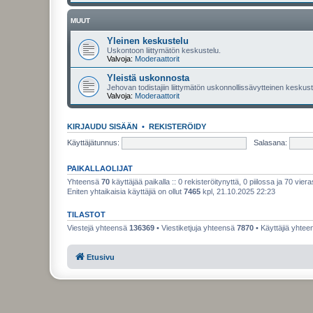
MUUT
Yleinen keskustelu
Uskontoon liittymätön keskustelu.
Valvoja:
Moderaattorit
Yleistä uskonnosta
Jehovan todistajiin liittymätön uskonnollissävytteinen keskuste
Valvoja:
Moderaattorit
KIRJAUDU SISÄÄN
•
REKISTERÖIDY
Käyttäjätunnus:
Salasana:
PAIKALLAOLIJAT
Yhteensä
70
käyttäjää paikalla :: 0 rekisteröitynyttä, 0 piilossa ja 70 viera
Eniten yhtaikaisia käyttäjiä on ollut
7465
kpl, 21.10.2025 22:23
TILASTOT
Viestejä yhteensä
136369
• Viestiketjuja yhteensä
7870
• Käyttäjiä yhte
Etusivu