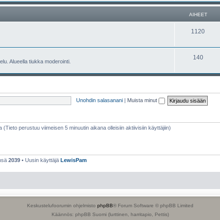
e
h
AIHEET
t
e
A
1120
e
i
t
h
A
140
lu. Alueella tiukka moderointi.
e
i
e
h
t
e
Unohdin salasanani
|
Muista minut
e
t
a (Tieto perustuu viimeisen 5 minuutin aikana olleisiin aktiivisiin käyttäjiin)
ensä
2039
• Uusin käyttäjä
LewisPam
Keskustelufoorumin ohjelmisto
phpBB
® Forum Software © phpBB Limited
Käännös: phpBB Suomi (lurttinen, harritapio, Pettis)