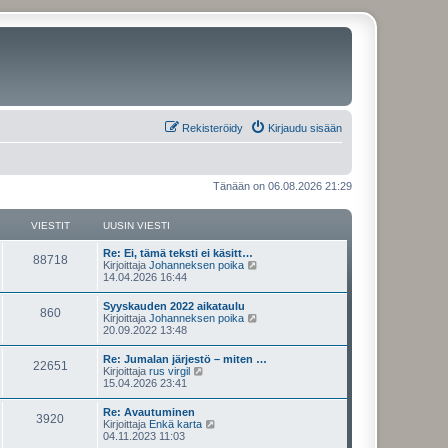
Rekisteröidy
Kirjaudu sisään
Tänään on 06.08.2026 21:29
VIESTIT
UUSIN VIESTI
U
Re: Ei, tämä teksti ei käsitt…
V
88718
u
N
Kirjoittaja
Johanneksen poika
s
ä
14.04.2026 16:44
i
i
y
n
t
U
Syyskauden 2022 aikataulu
e
V
860
v
ä
u
N
Kirjoittaja
Johanneksen poika
i
u
s
ä
20.09.2022 13:48
s
e
u
i
i
y
s
s
n
t
U
Re: Jumalan järjestö – miten …
t
i
t
e
V
22651
v
ä
u
N
Kirjoittaja
rus virgil
i
n
i
u
s
ä
15.04.2026 23:41
v
i
s
e
u
i
i
y
i
s
s
n
t
e
U
Re: Avautuminen
t
i
t
t
e
V
3920
v
ä
s
u
N
Kirjoittaja
Enkä karta
i
n
i
u
t
s
ä
04.11.2023 11:03
v
i
s
e
u
i
i
i
y