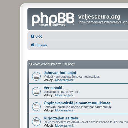
Veljesseura.org
Jehovan todistajat lähitarkastelussa
UKK
Etusivu
JEHOVAN TODISTAJAT -VALIKKO
Jehovan todistajat
Yleistä keskustelua Jehovan todistajista.
Valvoja:
Moderaattorit
Vertaistuki
Vertaistuelle pyhitetty osio.
Valvoja:
Moderaattorit
Oppinäkemyksiä ja raamatuntulkintaa
Jehovan todistajien oppien lähempää tarkastelua
Valvoja:
Moderaattorit
Kirjoittajien esittely
Rekisteröityneet käyttäjät voivat esitellä itsensä tai kertoa tau
Valvoja:
Moderaattorit