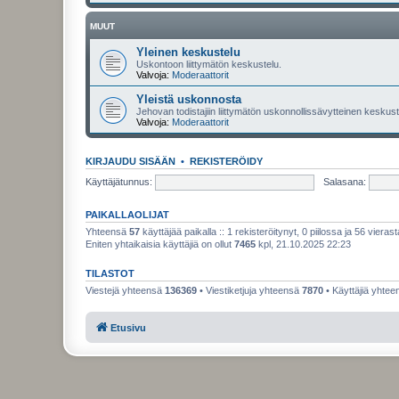
MUUT
Yleinen keskustelu
Uskontoon liittymätön keskustelu.
Valvoja:
Moderaattorit
Yleistä uskonnosta
Jehovan todistajiin liittymätön uskonnollissävytteinen keskuste
Valvoja:
Moderaattorit
KIRJAUDU SISÄÄN
•
REKISTERÖIDY
Käyttäjätunnus:
Salasana:
PAIKALLAOLIJAT
Yhteensä
57
käyttäjää paikalla :: 1 rekisteröitynyt, 0 piilossa ja 56 vierast
Eniten yhtaikaisia käyttäjiä on ollut
7465
kpl, 21.10.2025 22:23
TILASTOT
Viestejä yhteensä
136369
• Viestiketjuja yhteensä
7870
• Käyttäjiä yhte
Etusivu