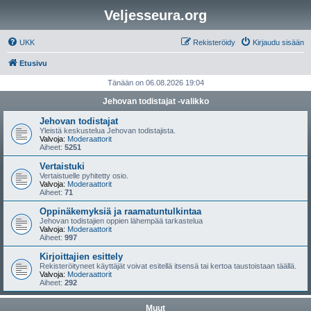
Veljesseura.org
UKK
Rekisteröidy
Kirjaudu sisään
Etusivu
Tänään on 06.08.2026 19:04
Jehovan todistajat -valikko
Jehovan todistajat
Yleistä keskustelua Jehovan todistajista.
Valvoja:
Moderaattorit
Aiheet:
5251
Vertaistuki
Vertaistuelle pyhitetty osio.
Valvoja:
Moderaattorit
Aiheet:
71
Oppinäkemyksiä ja raamatuntulkintaa
Jehovan todistajien oppien lähempää tarkastelua
Valvoja:
Moderaattorit
Aiheet:
997
Kirjoittajien esittely
Rekisteröityneet käyttäjät voivat esitellä itsensä tai kertoa taustoistaan täällä.
Valvoja:
Moderaattorit
Aiheet:
292
Muut