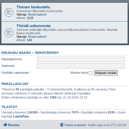
Yleinen keskustelu
Uskontoon liittymätön keskustelu.
Valvoja:
Moderaattorit
Aiheet:
1120
Yleistä uskonnosta
Jehovan todistajiin liittymätön uskonnollissävytteinen keskustelu. Alueella
tiukka moderointi.
Valvoja:
Moderaattorit
Aiheet:
140
KIRJAUDU SISÄÄN
•
REKISTERÖIDY
Käyttäjätunnus:
Salasana:
Unohdin salasanani
Muista minut
PAIKALLAOLIJAT
Yhteensä
95
käyttäjää paikalla :: 0 rekisteröitynyttä, 0 piilossa ja 95 vierasta (Tieto
perustuu viimeisen 5 minuutin aikana olleisiin aktiivisiin käyttäjiin)
Eniten yhtaikaisia käyttäjiä on ollut
7465
kpl, 21.10.2025 22:23
TILASTOT
Viestejä yhteensä
136369
• Viestiketjuja yhteensä
7870
• Käyttäjiä yhteensä
2039
• Uusin
käyttäjä
LewisPam
Etusivu
Poista evästeet
Kaikki ajat ovat
UTC+03:00